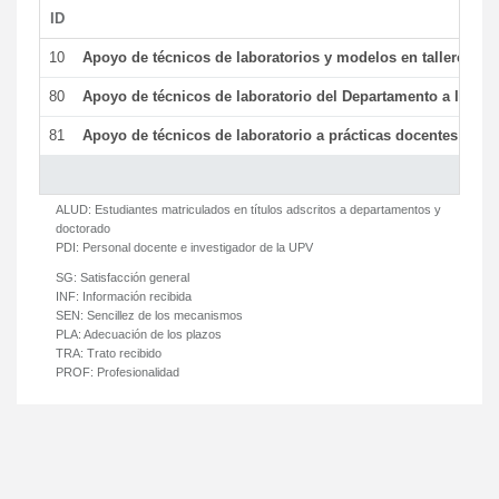
ID
De
10
Apoyo de técnicos de laboratorios y modelos en talleres/la
80
Apoyo de técnicos de laboratorio del Departamento a la acti
81
Apoyo de técnicos de laboratorio a prácticas docentes y ge
ALUD:
Estudiantes matriculados en títulos adscritos a departamentos y
doctorado
PDI:
Personal docente e investigador de la UPV
SG:
Satisfacción general
INF:
Información recibida
SEN:
Sencillez de los mecanismos
PLA:
Adecuación de los plazos
TRA:
Trato recibido
PROF:
Profesionalidad