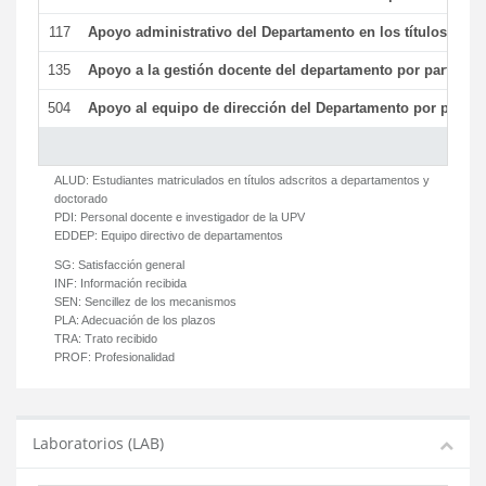
117
Apoyo administrativo del Departamento en los títulos de má
135
Apoyo a la gestión docente del departamento por parte d
504
Apoyo al equipo de dirección del Departamento por parte
ALUD:
Estudiantes matriculados en títulos adscritos a departamentos y
doctorado
PDI:
Personal docente e investigador de la UPV
EDDEP:
Equipo directivo de departamentos
SG:
Satisfacción general
INF:
Información recibida
SEN:
Sencillez de los mecanismos
PLA:
Adecuación de los plazos
TRA:
Trato recibido
PROF:
Profesionalidad
Laboratorios (LAB)