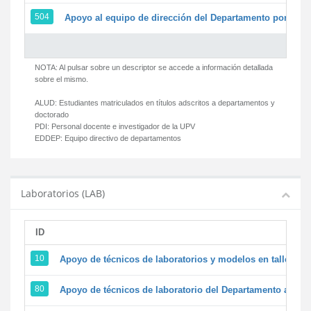
504
Apoyo al equipo de dirección del Departamento por par
NOTA: Al pulsar sobre un descriptor se accede a información detallada
sobre el mismo.
ALUD:
Estudiantes matriculados en títulos adscritos a departamentos y
doctorado
PDI:
Personal docente e investigador de la UPV
EDDEP:
Equipo directivo de departamentos
Laboratorios (LAB)
ID
D
10
Apoyo de técnicos de laboratorios y modelos en talleres/
80
Apoyo de técnicos de laboratorio del Departamento a la ac