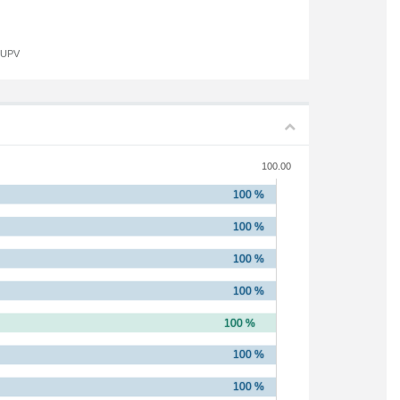
a UPV
100.00