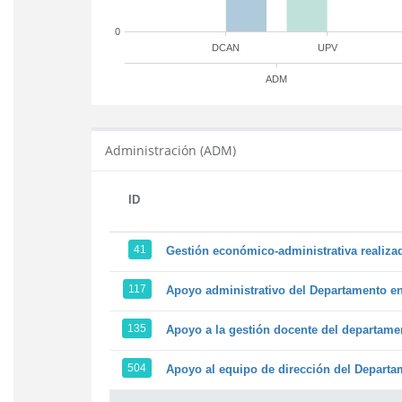
0
DCAN
UPV
ADM
Administración (ADM)
ID
41
Gestión económico-administrativa realiz
117
Apoyo administrativo del Departamento en l
135
Apoyo a la gestión docente del departame
504
Apoyo al equipo de dirección del Depart