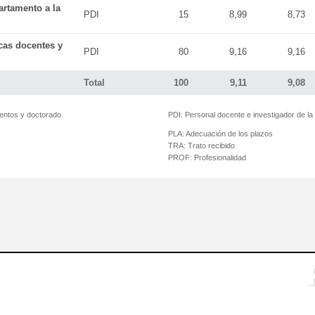
artamento a la
PDI
15
8,99
8,73
icas docentes y
PDI
80
9,16
9,16
Total
100
9,11
9,08
mentos y doctorado
PDI:
Personal docente e investigador de l
PLA:
Adecuación de los plazos
TRA:
Trato recibido
PROF:
Profesionalidad