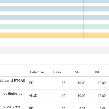
Colectivo
Peso
SG
INF
ada por el PTGAS
PDI
35
10,00
10,00
 los títulos de
ALUD
10
10,00
10,00
nto por parte
PDI
20
9,31
9,08