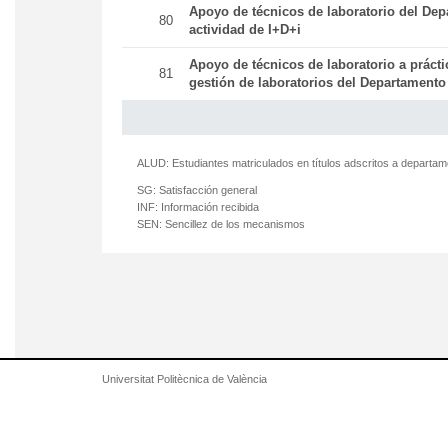
Apoyo de técnicos de laboratorio del Dep
80
actividad de I+D+i
Apoyo de técnicos de laboratorio a práct
81
gestión de laboratorios del Departamento
ALUD:
Estudiantes matriculados en títulos adscritos a departa
SG:
Satisfacción general
INF:
Información recibida
SEN:
Sencillez de los mecanismos
Universitat Politècnica de València