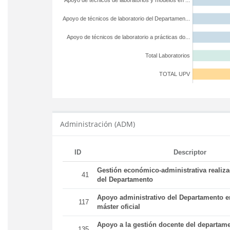
Apoyo de técnicos de laboratorios y modelos en ...
Apoyo de técnicos de laboratorio del Departamen...
Apoyo de técnicos de laboratorio a prácticas do...
Total Laboratorios
TOTAL UPV
Administración (ADM)
ID
Descriptor
Gestión económico-administrativa realiz
41
del Departamento
Apoyo administrativo del Departamento en
117
máster oficial
Apoyo a la gestión docente del departame
135