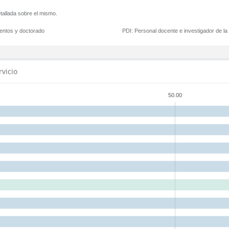
tallada sobre el mismo.
mentos y doctorado
PDI:
Personal docente e investigador de l
rvicio
50.00