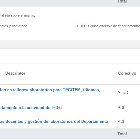
Total
tallada sobre el mismo.
mentos y doctorado
EDDEP:
Equipo directivo de departamento
Descriptor
Colectivo
os en talleres/laboratorios para TFG/TFM, idiomas,
ALUD
rtamento a la actividad de I+D+i
PDI
cas docentes y gestión de laboratorios del Departamento
PDI
Total