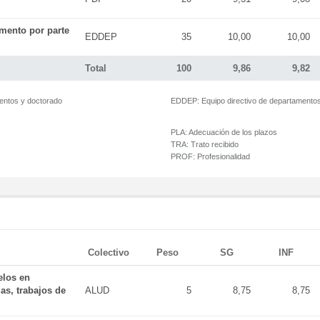
mento por parte
EDDEP
35
10,00
10,00
Total
100
9,86
9,82
mentos y doctorado
EDDEP:
Equipo directivo de departamento
PLA:
Adecuación de los plazos
TRA:
Trato recibido
PROF:
Profesionalidad
Colectivo
Peso
SG
INF
elos en
as, trabajos de
ALUD
5
8,75
8,75