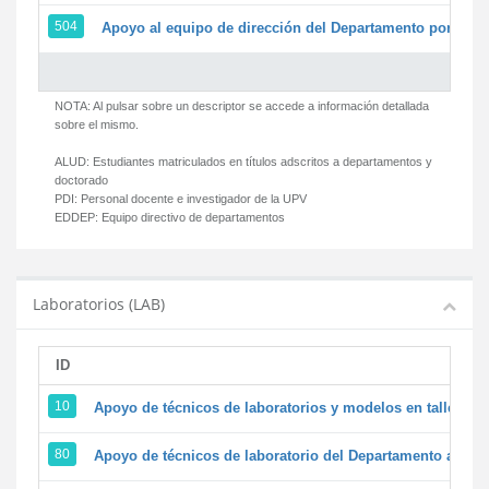
504
Apoyo al equipo de dirección del Departamento por par
NOTA: Al pulsar sobre un descriptor se accede a información detallada
sobre el mismo.
ALUD:
Estudiantes matriculados en títulos adscritos a departamentos y
doctorado
PDI:
Personal docente e investigador de la UPV
EDDEP:
Equipo directivo de departamentos
Laboratorios (LAB)
ID
D
10
Apoyo de técnicos de laboratorios y modelos en talleres/
80
Apoyo de técnicos de laboratorio del Departamento a la ac