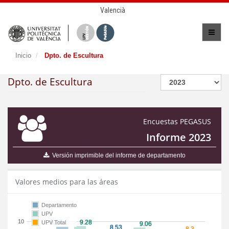
Valencià
Inicio
Dpto. de Escultura
Dpto. de Escultura
Encuestas PEGASUS
Informe 2023
Versión imprimible del informe de departamento
Valores medios para las áreas
Departamento
UPV
10
UPV Total