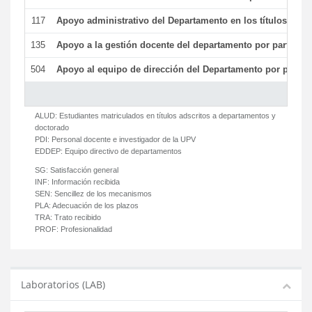
117
Apoyo administrativo del Departamento en los títulos de má
135
Apoyo a la gestión docente del departamento por parte d
504
Apoyo al equipo de dirección del Departamento por parte
ALUD:
Estudiantes matriculados en títulos adscritos a departamentos y
doctorado
PDI:
Personal docente e investigador de la UPV
EDDEP:
Equipo directivo de departamentos
SG:
Satisfacción general
INF:
Información recibida
SEN:
Sencillez de los mecanismos
PLA:
Adecuación de los plazos
TRA:
Trato recibido
PROF:
Profesionalidad
Laboratorios (LAB)