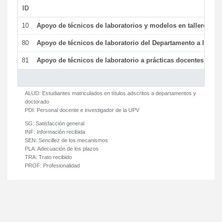
ID
De
10
Apoyo de técnicos de laboratorios y modelos en talleres/la
80
Apoyo de técnicos de laboratorio del Departamento a la acti
81
Apoyo de técnicos de laboratorio a prácticas docentes y ge
ALUD:
Estudiantes matriculados en títulos adscritos a departamentos y
doctorado
PDI:
Personal docente e investigador de la UPV
SG:
Satisfacción general
INF:
Información recibida
SEN:
Sencillez de los mecanismos
PLA:
Adecuación de los plazos
TRA:
Trato recibido
PROF:
Profesionalidad