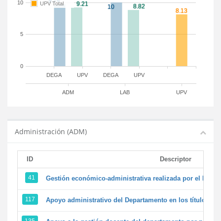
10
UPV Total
5
0
DEGA
UPV
DEGA
UPV
ADM
LAB
UPV
Administración (ADM)
ID
Descriptor
41
Gestión económico-administrativa realizada por el PTG
117
Apoyo administrativo del Departamento en los títulos de 