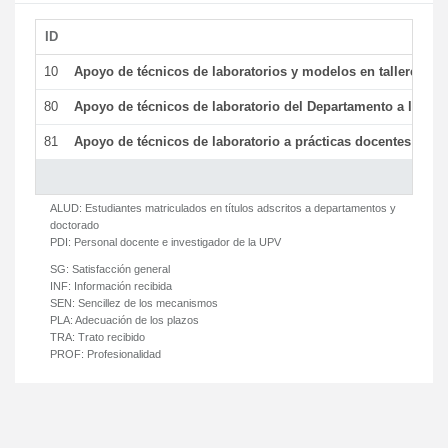
ID
De
10
Apoyo de técnicos de laboratorios y modelos en talleres/la
80
Apoyo de técnicos de laboratorio del Departamento a la acti
81
Apoyo de técnicos de laboratorio a prácticas docentes y ge
ALUD:
Estudiantes matriculados en títulos adscritos a departamentos y
doctorado
PDI:
Personal docente e investigador de la UPV
SG:
Satisfacción general
INF:
Información recibida
SEN:
Sencillez de los mecanismos
PLA:
Adecuación de los plazos
TRA:
Trato recibido
PROF:
Profesionalidad