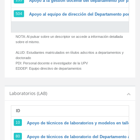
135
Apoyo a la gestión docente del departamento por parte
504
Apoyo al equipo de dirección del Departamento por par
NOTA: Al pulsar sobre un descriptor se accede a información detallada
sobre el mismo.
ALUD:
Estudiantes matriculados en títulos adscritos a departamentos y
doctorado
PDI:
Personal docente e investigador de la UPV
EDDEP:
Equipo directivo de departamentos
Laboratorios (LAB)
ID
D
10
Apoyo de técnicos de laboratorios y modelos en talleres/
80
Apoyo de técnicos de laboratorio del Departamento a la ac