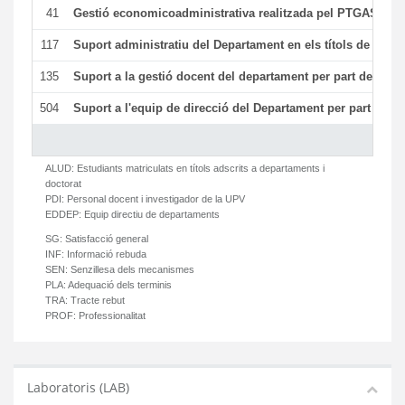
41
Gestió economicoadministrativa realitzada pel PTGAS del
117
Suport administratiu del Departament en els títols de màste
135
Suport a la gestió docent del departament per part del PT
504
Suport a l'equip de direcció del Departament per part del
ALUD:
Estudiants matriculats en títols adscrits a departaments i
doctorat
PDI:
Personal docent i investigador de la UPV
EDDEP:
Equip directiu de departaments
SG:
Satisfacció general
INF:
Informació rebuda
SEN:
Senzillesa dels mecanismes
PLA:
Adequació dels terminis
TRA:
Tracte rebut
PROF:
Professionalitat
Laboratoris (LAB)