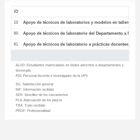
ID
De
10
Apoyo de técnicos de laboratorios y modelos en talleres/la
80
Apoyo de técnicos de laboratorio del Departamento a la acti
81
Apoyo de técnicos de laboratorio a prácticas docentes y ge
ALUD:
Estudiantes matriculados en títulos adscritos a departamentos y
doctorado
PDI:
Personal docente e investigador de la UPV
SG:
Satisfacción general
INF:
Información recibida
SEN:
Sencillez de los mecanismos
PLA:
Adecuación de los plazos
TRA:
Trato recibido
PROF:
Profesionalidad