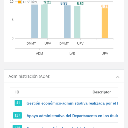
10
UPV Total
5
0
DMMT
UPV
DMMT
UPV
ADM
LAB
UPV
Administración (ADM)
ID
Descriptor
41
Gestión económico-administrativa realizada por el PTG
117
Apoyo administrativo del Departamento en los títulos de 