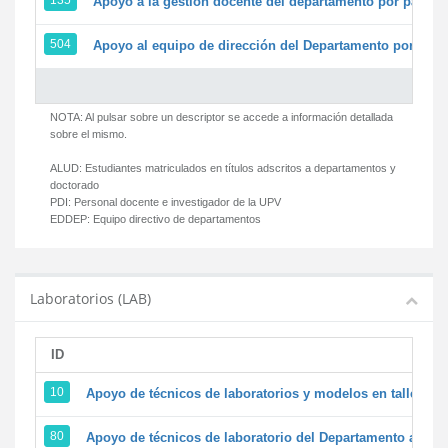
135
Apoyo a la gestión docente del departamento por parte
504
Apoyo al equipo de dirección del Departamento por par
NOTA: Al pulsar sobre un descriptor se accede a información detallada
sobre el mismo.
ALUD:
Estudiantes matriculados en títulos adscritos a departamentos y
doctorado
PDI:
Personal docente e investigador de la UPV
EDDEP:
Equipo directivo de departamentos
Laboratorios (LAB)
ID
D
10
Apoyo de técnicos de laboratorios y modelos en talleres/
80
Apoyo de técnicos de laboratorio del Departamento a la ac