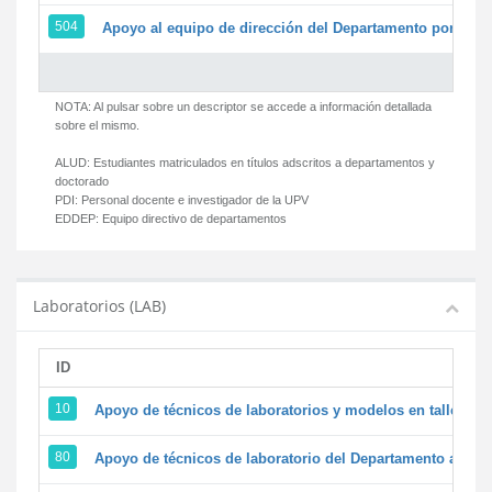
504
Apoyo al equipo de dirección del Departamento por par
NOTA: Al pulsar sobre un descriptor se accede a información detallada
sobre el mismo.
ALUD:
Estudiantes matriculados en títulos adscritos a departamentos y
doctorado
PDI:
Personal docente e investigador de la UPV
EDDEP:
Equipo directivo de departamentos
Laboratorios (LAB)
ID
D
10
Apoyo de técnicos de laboratorios y modelos en talleres/
80
Apoyo de técnicos de laboratorio del Departamento a la ac