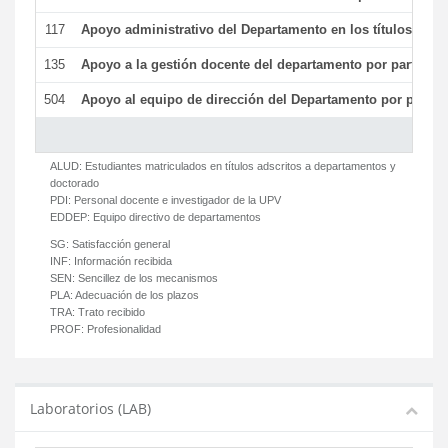
117
Apoyo administrativo del Departamento en los títulos de má
135
Apoyo a la gestión docente del departamento por parte d
504
Apoyo al equipo de dirección del Departamento por parte
ALUD:
Estudiantes matriculados en títulos adscritos a departamentos y
doctorado
PDI:
Personal docente e investigador de la UPV
EDDEP:
Equipo directivo de departamentos
SG:
Satisfacción general
INF:
Información recibida
SEN:
Sencillez de los mecanismos
PLA:
Adecuación de los plazos
TRA:
Trato recibido
PROF:
Profesionalidad
Laboratorios (LAB)