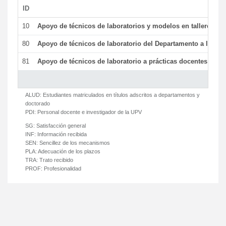
ID
De
10
Apoyo de técnicos de laboratorios y modelos en talleres/la
80
Apoyo de técnicos de laboratorio del Departamento a la acti
81
Apoyo de técnicos de laboratorio a prácticas docentes y ge
ALUD:
Estudiantes matriculados en títulos adscritos a departamentos y
doctorado
PDI:
Personal docente e investigador de la UPV
SG:
Satisfacción general
INF:
Información recibida
SEN:
Sencillez de los mecanismos
PLA:
Adecuación de los plazos
TRA:
Trato recibido
PROF:
Profesionalidad