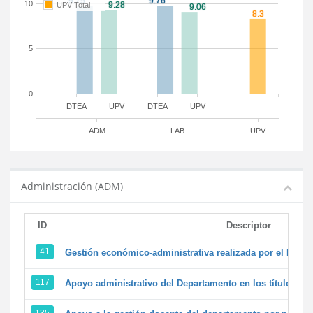
10
UPV Total
5
0
DTEA
UPV
DTEA
UPV
ADM
LAB
UPV
Administración (ADM)
ID
Descriptor
41
Gestión económico-administrativa realizada por el PTG
117
Apoyo administrativo del Departamento en los títulos de 