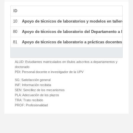
ID
De
10
Apoyo de técnicos de laboratorios y modelos en talleres/la
80
Apoyo de técnicos de laboratorio del Departamento a la acti
81
Apoyo de técnicos de laboratorio a prácticas docentes y ge
ALUD:
Estudiantes matriculados en títulos adscritos a departamentos y
doctorado
PDI:
Personal docente e investigador de la UPV
SG:
Satisfacción general
INF:
Información recibida
SEN:
Sencillez de los mecanismos
PLA:
Adecuación de los plazos
TRA:
Trato recibido
PROF:
Profesionalidad