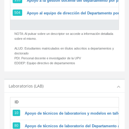
135
Apoyo a la gestión docente del departamento por parte
504
Apoyo al equipo de dirección del Departamento por par
NOTA: Al pulsar sobre un descriptor se accede a información detallada
sobre el mismo.
ALUD:
Estudiantes matriculados en títulos adscritos a departamentos y
doctorado
PDI:
Personal docente e investigador de la UPV
EDDEP:
Equipo directivo de departamentos
Laboratorios (LAB)
ID
D
10
Apoyo de técnicos de laboratorios y modelos en talleres/
80
Apoyo de técnicos de laboratorio del Departamento a la ac