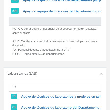
135
Apoyo a la gestión docente del departamento por parte
504
Apoyo al equipo de dirección del Departamento por par
NOTA: Al pulsar sobre un descriptor se accede a información detallada
sobre el mismo.
ALUD:
Estudiantes matriculados en títulos adscritos a departamentos y
doctorado
PDI:
Personal docente e investigador de la UPV
EDDEP:
Equipo directivo de departamentos
Laboratorios (LAB)
ID
D
10
Apoyo de técnicos de laboratorios y modelos en talleres/
80
Apoyo de técnicos de laboratorio del Departamento a la ac