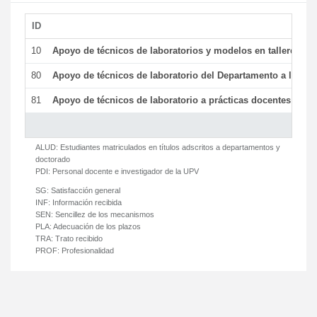
ID
De
10
Apoyo de técnicos de laboratorios y modelos en talleres/la
80
Apoyo de técnicos de laboratorio del Departamento a la acti
81
Apoyo de técnicos de laboratorio a prácticas docentes y ge
ALUD:
Estudiantes matriculados en títulos adscritos a departamentos y
doctorado
PDI:
Personal docente e investigador de la UPV
SG:
Satisfacción general
INF:
Información recibida
SEN:
Sencillez de los mecanismos
PLA:
Adecuación de los plazos
TRA:
Trato recibido
PROF:
Profesionalidad