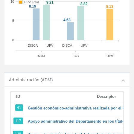
10
UPV Total
5
0
DISCA
UPV
DISCA
UPV
ADM
LAB
UPV
Administración (ADM)
ID
Descriptor
41
Gestión económico-administrativa realizada por el PTG
117
Apoyo administrativo del Departamento en los títulos de 