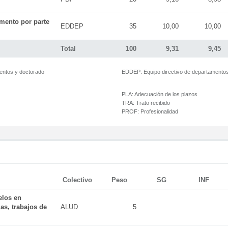
mento por parte
EDDEP
35
10,00
10,00
Total
100
9,31
9,45
mentos y doctorado
EDDEP:
Equipo directivo de departamento
PLA:
Adecuación de los plazos
TRA:
Trato recibido
PROF:
Profesionalidad
Colectivo
Peso
SG
INF
elos en
as, trabajos de
ALUD
5