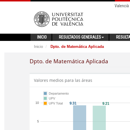
Valencià
INICIO
RESULTADOS GENERALES
RESULT
Inicio
Dpto. de Matemática Aplicada
Dpto. de Matemática Aplicada
Valores medios para las áreas
Departamento
UPV
10
UPV Total
5