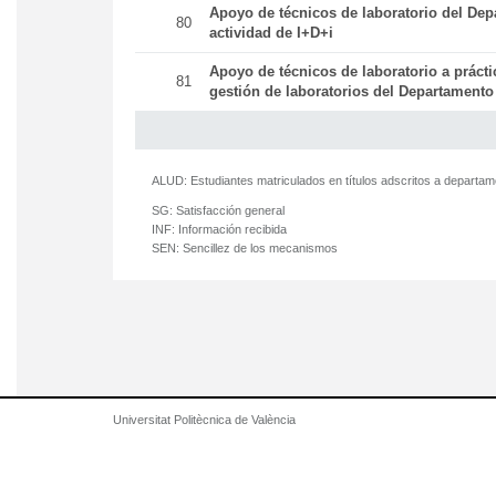
Apoyo de técnicos de laboratorio del Dep
80
actividad de I+D+i
Apoyo de técnicos de laboratorio a práct
81
gestión de laboratorios del Departamento
ALUD:
Estudiantes matriculados en títulos adscritos a departa
SG:
Satisfacción general
INF:
Información recibida
SEN:
Sencillez de los mecanismos
Universitat Politècnica de València