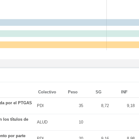
Colectivo
Peso
SG
INF
ada por el PTGAS
PDI
35
8,72
9,18
 los títulos de
ALUD
10
nto por parte
PDI
20
9,16
8,98