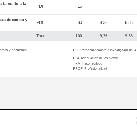
artamento a la
PDI
15
icas docentes y
PDI
80
9,36
9,36
Total
100
9,36
9,36
mentos y doctorado
PDI:
Personal docente e investigador de l
PLA:
Adecuación de los plazos
TRA:
Trato recibido
PROF:
Profesionalidad