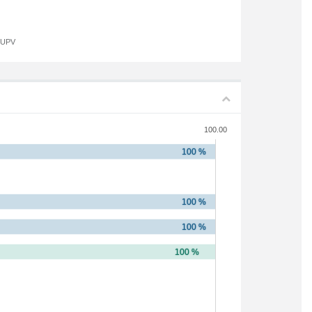
a UPV
100.00