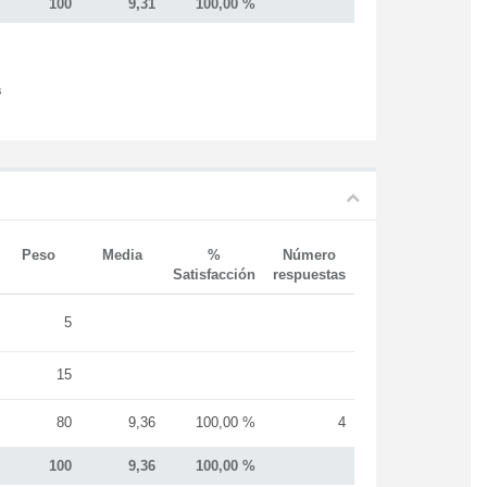
100
9,31
100,00 %
s
Peso
Media
%
Número
Satisfacción
respuestas
5
15
80
9,36
100,00 %
4
100
9,36
100,00 %