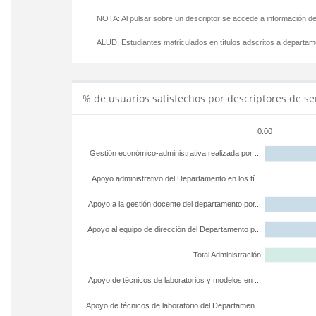
NOTA: Al pulsar sobre un descriptor se accede a información de
ALUD:
Estudiantes matriculados en títulos adscritos a departa
% de usuarios satisfechos por descriptores de se
0.00
Gestión económico-administrativa realizada por ...
Apoyo administrativo del Departamento en los tí...
Apoyo a la gestión docente del departamento por...
Apoyo al equipo de dirección del Departamento p...
Total Administración
Apoyo de técnicos de laboratorios y modelos en ...
Apoyo de técnicos de laboratorio del Departamen...