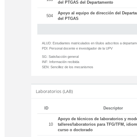
del PTGAS del Departamento
Apoyo al equipo de dirección del Departa
504
del PTGAS
ALUD:
Estudiantes matriculados en títulos adscritos a departa
PDI:
Personal docente e investigador de la UPV
SG:
Satisfacción general
INF:
Información recibida
SEN:
Sencillez de los mecanismos
Laboratorios (LAB)
ID
Descriptor
Apoyo de técnicos de laboratorios y mod
10
talleres/laboratorios para TFG/TFM, idiom
curso o doctorado