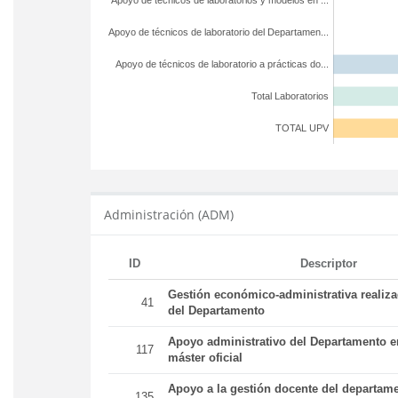
Apoyo de técnicos de laboratorios y modelos en ...
Apoyo de técnicos de laboratorio del Departamen...
Apoyo de técnicos de laboratorio a prácticas do...
Total Laboratorios
TOTAL UPV
Administración (ADM)
ID
Descriptor
Gestión económico-administrativa realiz
41
del Departamento
Apoyo administrativo del Departamento en
117
máster oficial
Apoyo a la gestión docente del departame
135