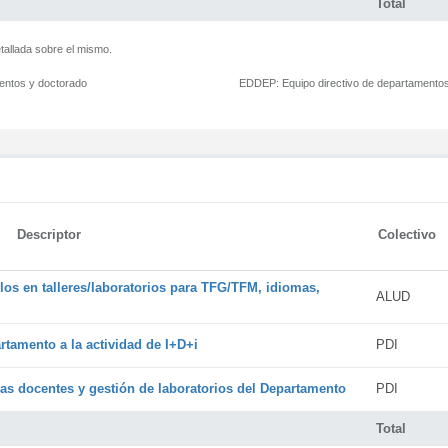
Total
tallada sobre el mismo.
mentos y doctorado
EDDEP:
Equipo directivo de departamento
Descriptor
Colectivo
os en talleres/laboratorios para TFG/TFM, idiomas,
ALUD
rtamento a la actividad de I+D+i
PDI
cas docentes y gestión de laboratorios del Departamento
PDI
Total