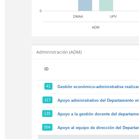
0
DMAA
UPV
ADM
Administración (ADM)
ID
41
Gestión económico-administrativa realiz
117
Apoyo administrativo del Departamento en l
135
Apoyo a la gestión docente del departame
504
Apoyo al equipo de dirección del Depart