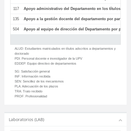
117
Apoyo administrativo del Departamento en los títulos de má
135
Apoyo a la gestión docente del departamento por parte d
504
Apoyo al equipo de dirección del Departamento por parte
ALUD:
Estudiantes matriculados en títulos adscritos a departamentos y
doctorado
PDI:
Personal docente e investigador de la UPV
EDDEP:
Equipo directivo de departamentos
SG:
Satisfacción general
INF:
Información recibida
SEN:
Sencillez de los mecanismos
PLA:
Adecuación de los plazos
TRA:
Trato recibido
PROF:
Profesionalidad
Laboratorios (LAB)