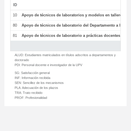
ID
De
10
Apoyo de técnicos de laboratorios y modelos en talleres/la
80
Apoyo de técnicos de laboratorio del Departamento a la acti
81
Apoyo de técnicos de laboratorio a prácticas docentes y ge
ALUD:
Estudiantes matriculados en títulos adscritos a departamentos y
doctorado
PDI:
Personal docente e investigador de la UPV
SG:
Satisfacción general
INF:
Información recibida
SEN:
Sencillez de los mecanismos
PLA:
Adecuación de los plazos
TRA:
Trato recibido
PROF:
Profesionalidad