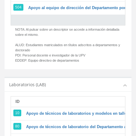
504
Apoyo al equipo de dirección del Departamento por par
NOTA: Al pulsar sobre un descriptor se accede a información detallada
sobre el mismo.
ALUD:
Estudiantes matriculados en títulos adscritos a departamentos y
doctorado
PDI:
Personal docente e investigador de la UPV
EDDEP:
Equipo directivo de departamentos
Laboratorios (LAB)
ID
D
10
Apoyo de técnicos de laboratorios y modelos en talleres/
80
Apoyo de técnicos de laboratorio del Departamento a la ac