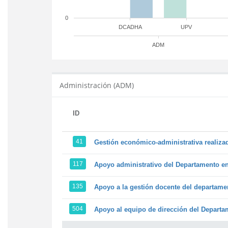
0
DCADHA
UPV
ADM
Administración (ADM)
ID
41
Gestión económico-administrativa realiz
117
Apoyo administrativo del Departamento en l
135
Apoyo a la gestión docente del departame
504
Apoyo al equipo de dirección del Depart