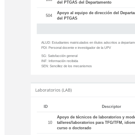
del PTGAS del Departamento
Apoyo al equipo de dirección del Departa
504
del PTGAS
ALUD:
Estudiantes matriculados en títulos adscritos a departa
PDI:
Personal docente e investigador de la UPV
SG:
Satisfacción general
INF:
Información recibida
SEN:
Sencillez de los mecanismos
Laboratorios (LAB)
ID
Descriptor
Apoyo de técnicos de laboratorios y mod
10
talleres/laboratorios para TFG/TFM, idiom
curso o doctorado