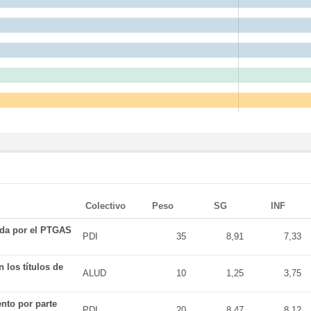
Colectivo
Peso
SG
INF
ada por el PTGAS
PDI
35
8,91
7,33
 los títulos de
ALUD
10
1,25
3,75
nto por parte
PDI
20
8,47
8,12