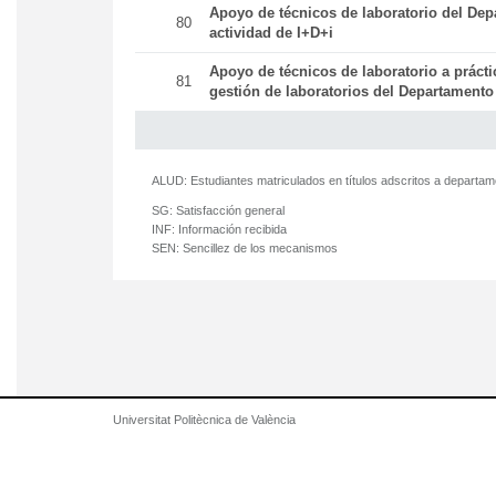
Apoyo de técnicos de laboratorio del Dep
80
actividad de I+D+i
Apoyo de técnicos de laboratorio a práct
81
gestión de laboratorios del Departamento
ALUD:
Estudiantes matriculados en títulos adscritos a departa
SG:
Satisfacción general
INF:
Información recibida
SEN:
Sencillez de los mecanismos
Universitat Politècnica de València