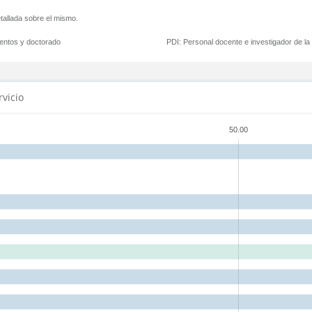
tallada sobre el mismo.
mentos y doctorado
PDI:
Personal docente e investigador de l
rvicio
50.00