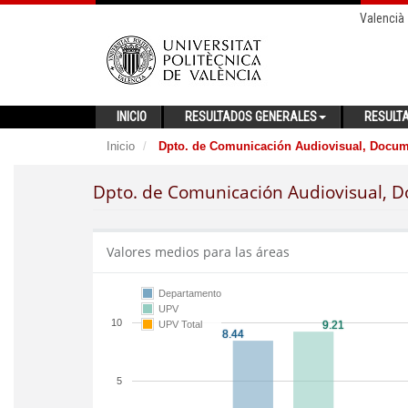
Valencià
INICIO
RESULTADOS GENERALES
RESULT
Inicio
Dpto. de Comunicación Audiovisual, Docume
Dpto. de Comunicación Audiovisual, D
Valores medios para las áreas
Departamento
UPV
10
UPV Total
5