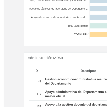
Apoyo de técnicos de laboratorios y modelos en ...
Apoyo de técnicos de laboratorio del Departamen...
Apoyo de técnicos de laboratorio a prácticas do...
Total Laboratorios
TOTAL UPV
Administración (ADM)
ID
Descriptor
Gestión económico-administrativa realiz
41
del Departamento
Apoyo administrativo del Departamento en
117
máster oficial
Apoyo a la gestión docente del departame
135