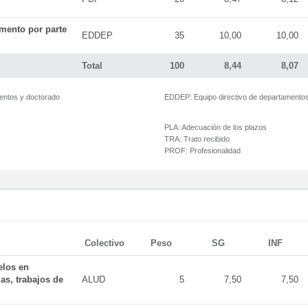
mento por parte
EDDEP
35
10,00
10,00
Total
100
8,44
8,07
mentos y doctorado
EDDEP:
Equipo directivo de departamento
PLA:
Adecuación de los plazos
TRA:
Trato recibido
PROF:
Profesionalidad
Colectivo
Peso
SG
INF
elos en
as, trabajos de
ALUD
5
7,50
7,50