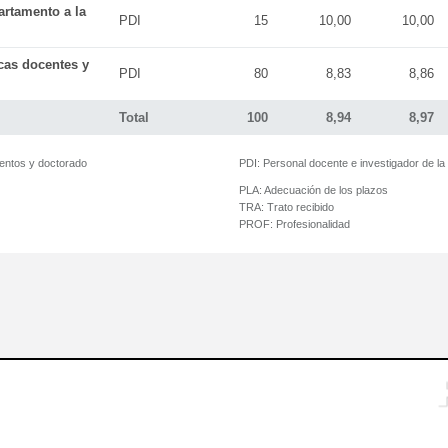
artamento a la
PDI
15
10,00
10,00
icas docentes y
PDI
80
8,83
8,86
Total
100
8,94
8,97
mentos y doctorado
PDI:
Personal docente e investigador de l
PLA:
Adecuación de los plazos
TRA:
Trato recibido
PROF:
Profesionalidad