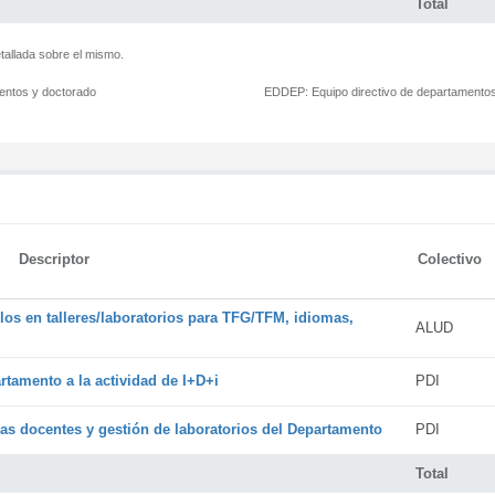
Total
tallada sobre el mismo.
mentos y doctorado
EDDEP:
Equipo directivo de departamento
Descriptor
Colectivo
os en talleres/laboratorios para TFG/TFM, idiomas,
ALUD
rtamento a la actividad de I+D+i
PDI
cas docentes y gestión de laboratorios del Departamento
PDI
Total