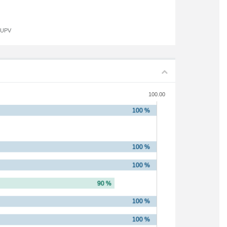
a UPV
100.00