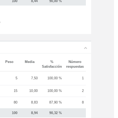
100
8,44
90,00 %
s
Peso
Media
%
Número
Satisfacción
respuestas
5
7,50
100,00 %
1
15
10,00
100,00 %
2
80
8,83
87,90 %
8
100
8,94
90,32 %