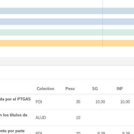
Colectivo
Peso
SG
INF
ada por el PTGAS
PDI
35
10,00
10,00
 los títulos de
ALUD
10
nto por parte
PDI
20
9,28
9,28