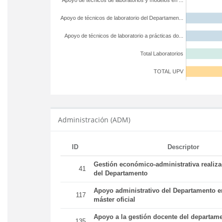
Apoyo de técnicos de laboratorios y modelos en ...
Apoyo de técnicos de laboratorio del Departamen...
Apoyo de técnicos de laboratorio a prácticas do...
Total Laboratorios
TOTAL UPV
Administración (ADM)
ID
Descriptor
Gestión económico-administrativa realiz
41
del Departamento
Apoyo administrativo del Departamento en
117
máster oficial
Apoyo a la gestión docente del departame
135