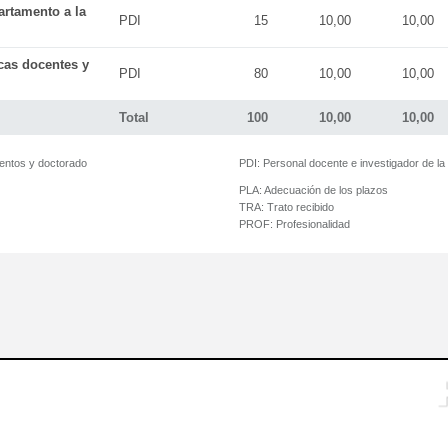
artamento a la
PDI
15
10,00
10,00
icas docentes y
PDI
80
10,00
10,00
Total
100
10,00
10,00
mentos y doctorado
PDI:
Personal docente e investigador de l
PLA:
Adecuación de los plazos
TRA:
Trato recibido
PROF:
Profesionalidad