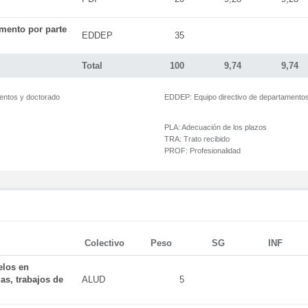
mento por parte
EDDEP
35
Total
100
9,74
9,74
mentos y doctorado
EDDEP:
Equipo directivo de departamento
PLA:
Adecuación de los plazos
TRA:
Trato recibido
PROF:
Profesionalidad
Colectivo
Peso
SG
INF
elos en
as, trabajos de
ALUD
5