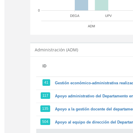
0
DEGA
UPV
ADM
Administración (ADM)
ID
41
Gestión económico-administrativa realiz
117
Apoyo administrativo del Departamento en l
135
Apoyo a la gestión docente del departame
504
Apoyo al equipo de dirección del Depart