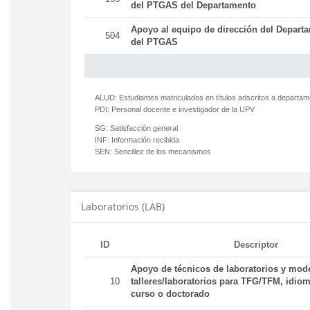
del PTGAS del Departamento
Apoyo al equipo de dirección del Departa
504
del PTGAS
ALUD:
Estudiantes matriculados en títulos adscritos a departa
PDI:
Personal docente e investigador de la UPV
SG:
Satisfacción general
INF:
Información recibida
SEN:
Sencillez de los mecanismos
Laboratorios (LAB)
ID
Descriptor
Apoyo de técnicos de laboratorios y mod
10
talleres/laboratorios para TFG/TFM, idiom
curso o doctorado