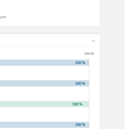
a UPV
100.00