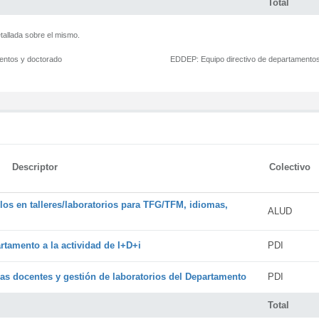
Total
tallada sobre el mismo.
mentos y doctorado
EDDEP:
Equipo directivo de departamento
Descriptor
Colectivo
os en talleres/laboratorios para TFG/TFM, idiomas,
ALUD
rtamento a la actividad de I+D+i
PDI
cas docentes y gestión de laboratorios del Departamento
PDI
Total