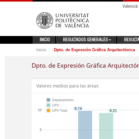
Valencià
INICIO
RESULTADOS GENERALES
RESULT
Inicio
Dpto. de Expresión Gráfica Arquitectónica
Dpto. de Expresión Gráfica Arquitectó
Valores medios para las áreas
Departamento
UPV
10
UPV Total
5