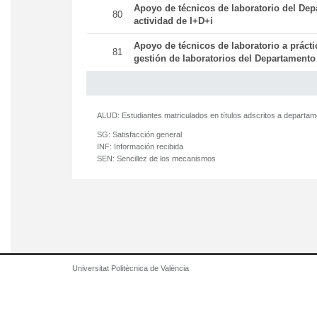
Apoyo de técnicos de laboratorio del Dep
80
actividad de I+D+i
Apoyo de técnicos de laboratorio a práct
81
gestión de laboratorios del Departamento
ALUD:
Estudiantes matriculados en títulos adscritos a departa
SG:
Satisfacción general
INF:
Información recibida
SEN:
Sencillez de los mecanismos
Universitat Politècnica de València