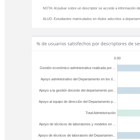
NOTA: Al pulsar sobre un descriptor se accede a información de
ALUD:
Estudiantes matriculados en títulos adscritos a departa
% de usuarios satisfechos por descriptores de se
0.00
Gestión económico-administrativa realizada por ...
Apoyo administrativo del Departamento en los tí...
Apoyo a la gestión docente del departamento por...
Apoyo al equipo de dirección del Departamento p...
Total Administración
Apoyo de técnicos de laboratorios y modelos en ...
Apoyo de técnicos de laboratorio del Departamen...