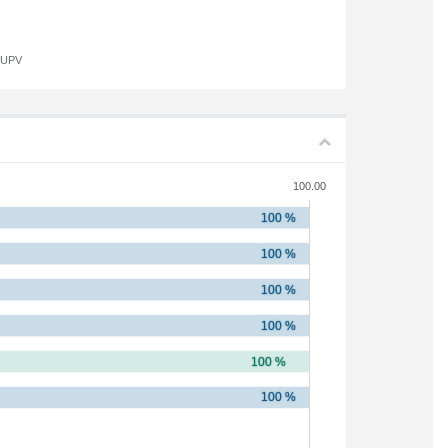
a UPV
100.00