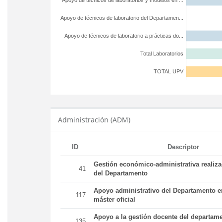
Apoyo de técnicos de laboratorios y modelos en ...
Apoyo de técnicos de laboratorio del Departamen...
Apoyo de técnicos de laboratorio a prácticas do...
Total Laboratorios
TOTAL UPV
Administración (ADM)
ID
Descriptor
Gestión económico-administrativa realiz
41
del Departamento
Apoyo administrativo del Departamento en
117
máster oficial
Apoyo a la gestión docente del departame
135