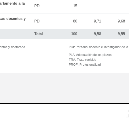
artamento a la
PDI
15
icas docentes y
PDI
80
9,71
9,68
Total
100
9,58
9,55
mentos y doctorado
PDI:
Personal docente e investigador de l
PLA:
Adecuación de los plazos
TRA:
Trato recibido
PROF:
Profesionalidad