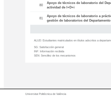
Apoyo de técnicos de laboratorio del Dep
80
actividad de I+D+i
Apoyo de técnicos de laboratorio a práct
81
gestión de laboratorios del Departamento
ALUD:
Estudiantes matriculados en títulos adscritos a departa
SG:
Satisfacción general
INF:
Información recibida
SEN:
Sencillez de los mecanismos
Universitat Politècnica de València