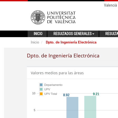
Valencià
INICIO
RESULTADOS GENERALES
RESULT
Inicio
Dpto. de Ingeniería Electrónica
Dpto. de Ingeniería Electrónica
Valores medios para las áreas
Departamento
UPV
10
UPV Total
5