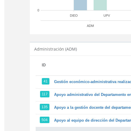
0
DIEO
UPV
ADM
Administración (ADM)
ID
41
Gestión económico-administrativa realiz
117
Apoyo administrativo del Departamento en l
135
Apoyo a la gestión docente del departame
504
Apoyo al equipo de dirección del Depart