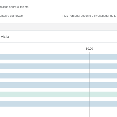
tallada sobre el mismo.
mentos y doctorado
PDI:
Personal docente e investigador de l
rvicio
50.00