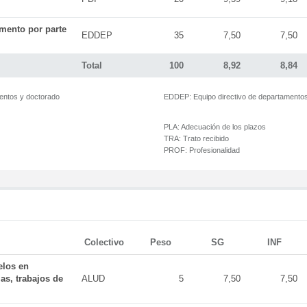
mento por parte
EDDEP
35
7,50
7,50
Total
100
8,92
8,84
mentos y doctorado
EDDEP:
Equipo directivo de departamento
PLA:
Adecuación de los plazos
TRA:
Trato recibido
PROF:
Profesionalidad
Colectivo
Peso
SG
INF
elos en
as, trabajos de
ALUD
5
7,50
7,50