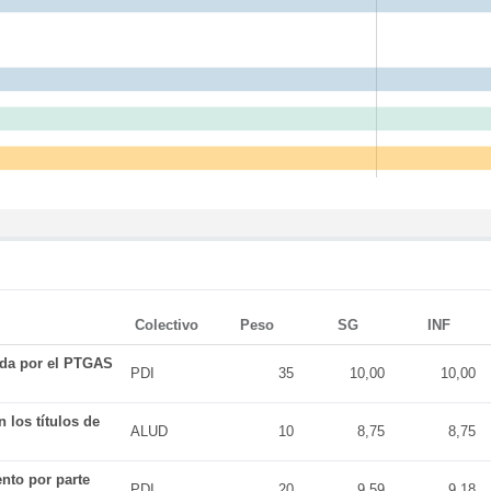
Colectivo
Peso
SG
INF
ada por el PTGAS
PDI
35
10,00
10,00
 los títulos de
ALUD
10
8,75
8,75
nto por parte
PDI
20
9,59
9,18