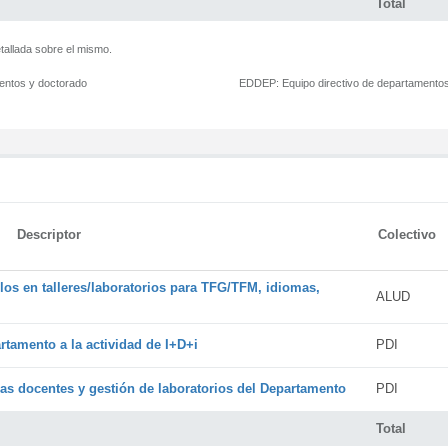
Total
tallada sobre el mismo.
mentos y doctorado
EDDEP:
Equipo directivo de departamento
Descriptor
Colectivo
os en talleres/laboratorios para TFG/TFM, idiomas,
ALUD
rtamento a la actividad de I+D+i
PDI
cas docentes y gestión de laboratorios del Departamento
PDI
Total