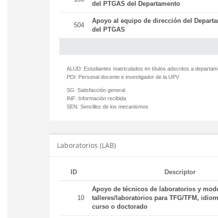
del PTGAS del Departamento
Apoyo al equipo de dirección del Departa
504
del PTGAS
ALUD:
Estudiantes matriculados en títulos adscritos a departa
PDI:
Personal docente e investigador de la UPV
SG:
Satisfacción general
INF:
Información recibida
SEN:
Sencillez de los mecanismos
Laboratorios (LAB)
ID
Descriptor
Apoyo de técnicos de laboratorios y mod
10
talleres/laboratorios para TFG/TFM, idiom
curso o doctorado