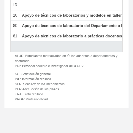
ID
De
10
Apoyo de técnicos de laboratorios y modelos en talleres/la
80
Apoyo de técnicos de laboratorio del Departamento a la acti
81
Apoyo de técnicos de laboratorio a prácticas docentes y ge
ALUD:
Estudiantes matriculados en títulos adscritos a departamentos y
doctorado
PDI:
Personal docente e investigador de la UPV
SG:
Satisfacción general
INF:
Información recibida
SEN:
Sencillez de los mecanismos
PLA:
Adecuación de los plazos
TRA:
Trato recibido
PROF:
Profesionalidad