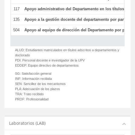
117
Apoyo administrativo del Departamento en los títulos de má
135
Apoyo a la gestión docente del departamento por parte d
504
Apoyo al equipo de dirección del Departamento por parte
ALUD:
Estudiantes matriculados en títulos adscritos a departamentos y
doctorado
PDI:
Personal docente e investigador de la UPV
EDDEP:
Equipo directivo de departamentos
SG:
Satisfacción general
INF:
Información recibida
SEN:
Sencillez de los mecanismos
PLA:
Adecuación de los plazos
TRA:
Trato recibido
PROF:
Profesionalidad
Laboratorios (LAB)