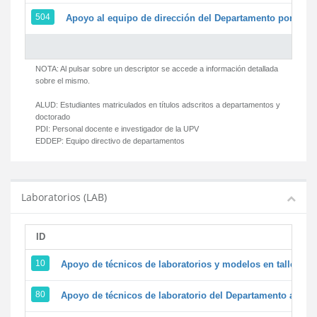
504
Apoyo al equipo de dirección del Departamento por par
NOTA: Al pulsar sobre un descriptor se accede a información detallada
sobre el mismo.
ALUD:
Estudiantes matriculados en títulos adscritos a departamentos y
doctorado
PDI:
Personal docente e investigador de la UPV
EDDEP:
Equipo directivo de departamentos
Laboratorios (LAB)
ID
D
10
Apoyo de técnicos de laboratorios y modelos en talleres/
80
Apoyo de técnicos de laboratorio del Departamento a la ac