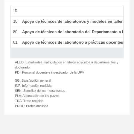
ID
De
10
Apoyo de técnicos de laboratorios y modelos en talleres/la
80
Apoyo de técnicos de laboratorio del Departamento a la acti
81
Apoyo de técnicos de laboratorio a prácticas docentes y ge
ALUD:
Estudiantes matriculados en títulos adscritos a departamentos y
doctorado
PDI:
Personal docente e investigador de la UPV
SG:
Satisfacción general
INF:
Información recibida
SEN:
Sencillez de los mecanismos
PLA:
Adecuación de los plazos
TRA:
Trato recibido
PROF:
Profesionalidad