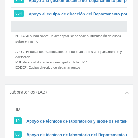
135
Apoyo a la gestión docente del departamento por parte
504
Apoyo al equipo de dirección del Departamento por par
NOTA: Al pulsar sobre un descriptor se accede a información detallada
sobre el mismo.
ALUD:
Estudiantes matriculados en títulos adscritos a departamentos y
doctorado
PDI:
Personal docente e investigador de la UPV
EDDEP:
Equipo directivo de departamentos
Laboratorios (LAB)
ID
D
10
Apoyo de técnicos de laboratorios y modelos en talleres/
80
Apoyo de técnicos de laboratorio del Departamento a la ac