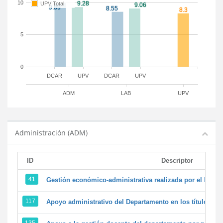
10
UPV Total
5
0
DCAR
UPV
DCAR
UPV
ADM
LAB
UPV
Administración (ADM)
ID
Descriptor
41
Gestión económico-administrativa realizada por el PTG
117
Apoyo administrativo del Departamento en los títulos de 