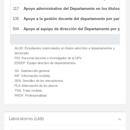
117
Apoyo administrativo del Departamento en los títulos de má
135
Apoyo a la gestión docente del departamento por parte d
504
Apoyo al equipo de dirección del Departamento por parte
ALUD:
Estudiantes matriculados en títulos adscritos a departamentos y
doctorado
PDI:
Personal docente e investigador de la UPV
EDDEP:
Equipo directivo de departamentos
SG:
Satisfacción general
INF:
Información recibida
SEN:
Sencillez de los mecanismos
PLA:
Adecuación de los plazos
TRA:
Trato recibido
PROF:
Profesionalidad
Laboratorios (LAB)