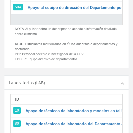
504
Apoyo al equipo de dirección del Departamento por par
NOTA: Al pulsar sobre un descriptor se accede a información detallada
sobre el mismo.
ALUD:
Estudiantes matriculados en títulos adscritos a departamentos y
doctorado
PDI:
Personal docente e investigador de la UPV
EDDEP:
Equipo directivo de departamentos
Laboratorios (LAB)
ID
D
10
Apoyo de técnicos de laboratorios y modelos en talleres/
80
Apoyo de técnicos de laboratorio del Departamento a la ac