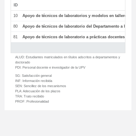
ID
De
10
Apoyo de técnicos de laboratorios y modelos en talleres/la
80
Apoyo de técnicos de laboratorio del Departamento a la acti
81
Apoyo de técnicos de laboratorio a prácticas docentes y ge
ALUD:
Estudiantes matriculados en títulos adscritos a departamentos y
doctorado
PDI:
Personal docente e investigador de la UPV
SG:
Satisfacción general
INF:
Información recibida
SEN:
Sencillez de los mecanismos
PLA:
Adecuación de los plazos
TRA:
Trato recibido
PROF:
Profesionalidad