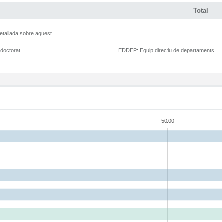
Total
etallada sobre aquest.
 doctorat
EDDEP:
Equip directiu de departaments
50.00