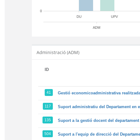
0
DU
UPV
ADM
Administració (ADM)
ID
41
Gestió economicoadministrativa realitza
117
Suport administratiu del Departament en el
135
Suport a la gestió docent del departamen
504
Suport a l'equip de direcció del Departam