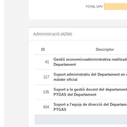
TOTAL UPV
Administració (ADM)
ID
Descriptor
Gestió economicoadministrativa realitza
41
Departament
Suport administratiu del Departament en e
117
màster oficial
Suport a la gestió docent del departament
135
PTGAS del Departament
Suport a l'equip de direcció del Departam
504
PTGAS