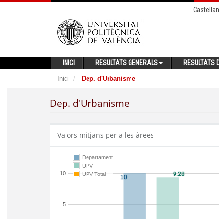
Castella
INICI
RESULTATS GENERALS
RESULTATS D
Inici
Dep. d'Urbanisme
Dep. d'Urbanisme
Valors mitjans per a les àrees
Departament
UPV
10
UPV Total
5