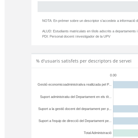
NOTA: En prémer sobre un descriptor s'accedeix a informació d
ALUD:
Estudiants matriculats en títols adscrits a departaments i
PDI:
Personal docent i investigador de la UPV
% d'usuaris satisfets per descriptors de servei
0.00
Gestió economicoadministrativa realitzada pel P...
Suport administratiu del Departament en els tít...
Suport a la gestió docent del departament per p...
Suport a l'equip de direcció del Departament pe...
Total Administració