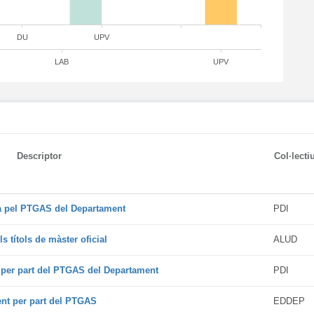
DU
UPV
LAB
UPV
Descriptor
Col·lecti
da pel PTGAS del Departament
PDI
s títols de màster oficial
ALUD
t per part del PTGAS del Departament
PDI
ent per part del PTGAS
EDDEP