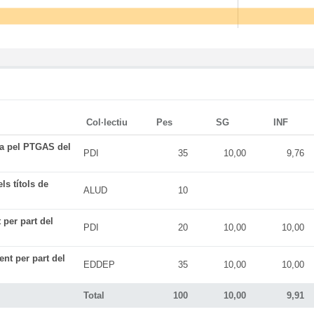
Col·lectiu
Pes
SG
INF
da pel PTGAS del
PDI
35
10,00
9,76
ls títols de
ALUD
10
 per part del
PDI
20
10,00
10,00
ent per part del
EDDEP
35
10,00
10,00
Total
100
10,00
9,91