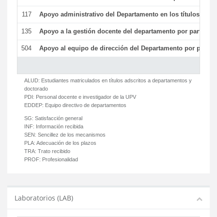
117
Apoyo administrativo del Departamento en los títulos de má
135
Apoyo a la gestión docente del departamento por parte d
504
Apoyo al equipo de dirección del Departamento por parte
ALUD:
Estudiantes matriculados en títulos adscritos a departamentos y
doctorado
PDI:
Personal docente e investigador de la UPV
EDDEP:
Equipo directivo de departamentos
SG:
Satisfacción general
INF:
Información recibida
SEN:
Sencillez de los mecanismos
PLA:
Adecuación de los plazos
TRA:
Trato recibido
PROF:
Profesionalidad
Laboratorios (LAB)