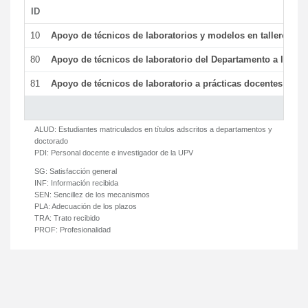
ID
De
10
Apoyo de técnicos de laboratorios y modelos en talleres/la
80
Apoyo de técnicos de laboratorio del Departamento a la acti
81
Apoyo de técnicos de laboratorio a prácticas docentes y ge
ALUD:
Estudiantes matriculados en títulos adscritos a departamentos y
doctorado
PDI:
Personal docente e investigador de la UPV
SG:
Satisfacción general
INF:
Información recibida
SEN:
Sencillez de los mecanismos
PLA:
Adecuación de los plazos
TRA:
Trato recibido
PROF:
Profesionalidad