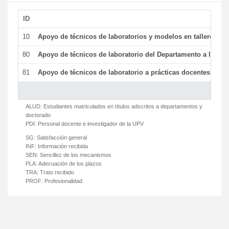
ID
De
10
Apoyo de técnicos de laboratorios y modelos en talleres/la
80
Apoyo de técnicos de laboratorio del Departamento a la acti
81
Apoyo de técnicos de laboratorio a prácticas docentes y ge
ALUD:
Estudiantes matriculados en títulos adscritos a departamentos y
doctorado
PDI:
Personal docente e investigador de la UPV
SG:
Satisfacción general
INF:
Información recibida
SEN:
Sencillez de los mecanismos
PLA:
Adecuación de los plazos
TRA:
Trato recibido
PROF:
Profesionalidad