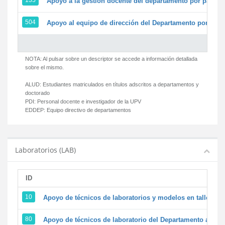
135
Apoyo a la gestión docente del departamento por parte
504
Apoyo al equipo de dirección del Departamento por par
NOTA: Al pulsar sobre un descriptor se accede a información detallada
sobre el mismo.
ALUD:
Estudiantes matriculados en títulos adscritos a departamentos y
doctorado
PDI:
Personal docente e investigador de la UPV
EDDEP:
Equipo directivo de departamentos
Laboratorios (LAB)
ID
D
10
Apoyo de técnicos de laboratorios y modelos en talleres/
80
Apoyo de técnicos de laboratorio del Departamento a la ac