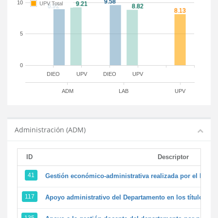
10
UPV Total
5
0
DIEO
UPV
DIEO
UPV
ADM
LAB
UPV
Administración (ADM)
ID
Descriptor
41
Gestión económico-administrativa realizada por el PTG
117
Apoyo administrativo del Departamento en los títulos de 