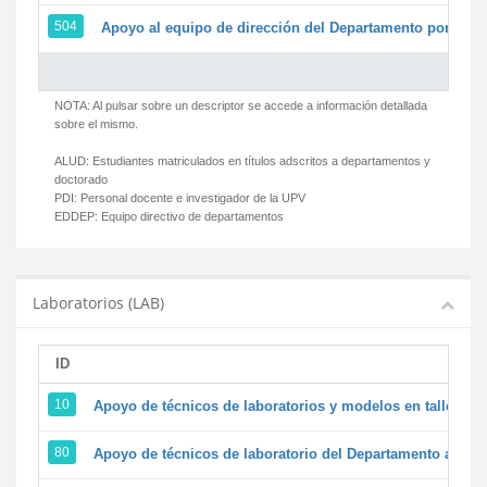
504
Apoyo al equipo de dirección del Departamento por par
NOTA: Al pulsar sobre un descriptor se accede a información detallada
sobre el mismo.
ALUD:
Estudiantes matriculados en títulos adscritos a departamentos y
doctorado
PDI:
Personal docente e investigador de la UPV
EDDEP:
Equipo directivo de departamentos
Laboratorios (LAB)
ID
D
10
Apoyo de técnicos de laboratorios y modelos en talleres/
80
Apoyo de técnicos de laboratorio del Departamento a la ac