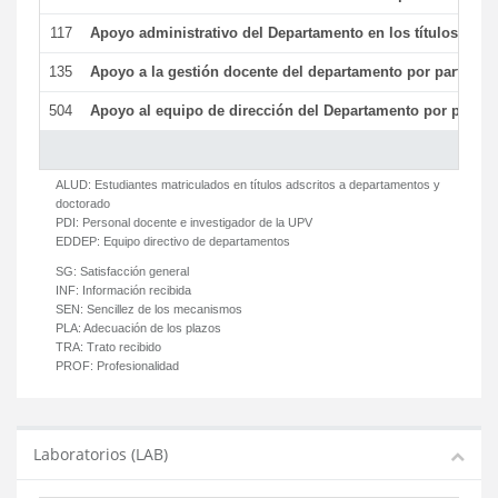
117
Apoyo administrativo del Departamento en los títulos de má
135
Apoyo a la gestión docente del departamento por parte d
504
Apoyo al equipo de dirección del Departamento por parte
ALUD:
Estudiantes matriculados en títulos adscritos a departamentos y
doctorado
PDI:
Personal docente e investigador de la UPV
EDDEP:
Equipo directivo de departamentos
SG:
Satisfacción general
INF:
Información recibida
SEN:
Sencillez de los mecanismos
PLA:
Adecuación de los plazos
TRA:
Trato recibido
PROF:
Profesionalidad
Laboratorios (LAB)