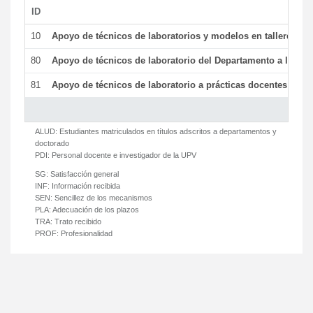
ID
De
10
Apoyo de técnicos de laboratorios y modelos en talleres/la
80
Apoyo de técnicos de laboratorio del Departamento a la acti
81
Apoyo de técnicos de laboratorio a prácticas docentes y ge
ALUD:
Estudiantes matriculados en títulos adscritos a departamentos y
doctorado
PDI:
Personal docente e investigador de la UPV
SG:
Satisfacción general
INF:
Información recibida
SEN:
Sencillez de los mecanismos
PLA:
Adecuación de los plazos
TRA:
Trato recibido
PROF:
Profesionalidad