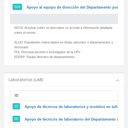
504
Apoyo al equipo de dirección del Departamento por par
NOTA: Al pulsar sobre un descriptor se accede a información detallada
sobre el mismo.
ALUD:
Estudiantes matriculados en títulos adscritos a departamentos y
doctorado
PDI:
Personal docente e investigador de la UPV
EDDEP:
Equipo directivo de departamentos
Laboratorios (LAB)
ID
D
10
Apoyo de técnicos de laboratorios y modelos en talleres/
80
Apoyo de técnicos de laboratorio del Departamento a la ac