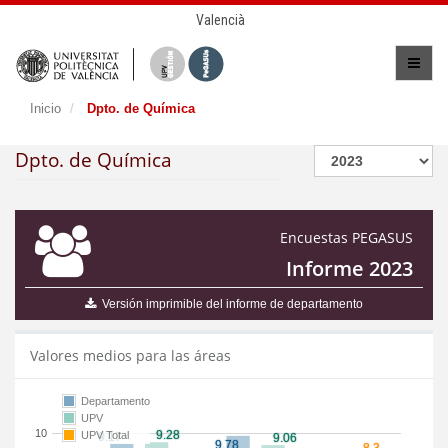
Valencià
Inicio
Dpto. de Química
Dpto. de Química
Encuestas PEGASUS
Informe 2023
Versión imprimible del informe de departamento
Valores medios para las áreas
Departamento
UPV
10
UPV Total