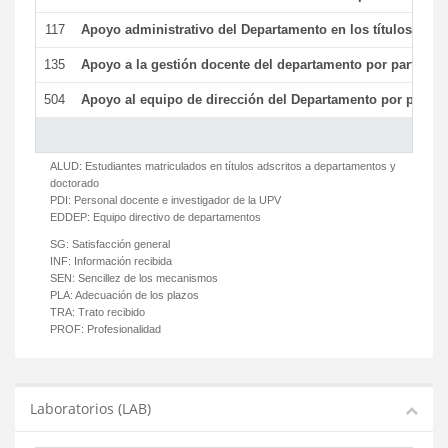
117
Apoyo administrativo del Departamento en los títulos de má
135
Apoyo a la gestión docente del departamento por parte d
504
Apoyo al equipo de dirección del Departamento por parte
ALUD:
Estudiantes matriculados en títulos adscritos a departamentos y
doctorado
PDI:
Personal docente e investigador de la UPV
EDDEP:
Equipo directivo de departamentos
SG:
Satisfacción general
INF:
Información recibida
SEN:
Sencillez de los mecanismos
PLA:
Adecuación de los plazos
TRA:
Trato recibido
PROF:
Profesionalidad
Laboratorios (LAB)