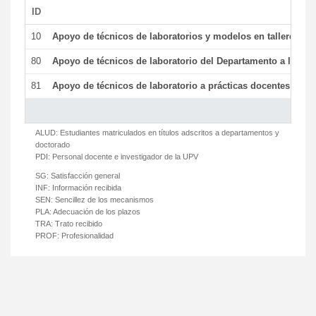
ID
De
10
Apoyo de técnicos de laboratorios y modelos en talleres/la
80
Apoyo de técnicos de laboratorio del Departamento a la acti
81
Apoyo de técnicos de laboratorio a prácticas docentes y ge
ALUD:
Estudiantes matriculados en títulos adscritos a departamentos y
doctorado
PDI:
Personal docente e investigador de la UPV
SG:
Satisfacción general
INF:
Información recibida
SEN:
Sencillez de los mecanismos
PLA:
Adecuación de los plazos
TRA:
Trato recibido
PROF:
Profesionalidad