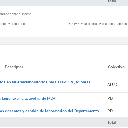
Total
tallada sobre el mismo.
mentos y doctorado
EDDEP:
Equipo directivo de departamento
Descriptor
Colectivo
os en talleres/laboratorios para TFG/TFM, idiomas,
ALUD
rtamento a la actividad de I+D+i
PDI
cas docentes y gestión de laboratorios del Departamento
PDI
Total