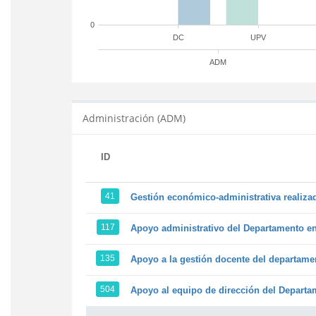
0
DC
UPV
ADM
Administración (ADM)
ID
41
Gestión económico-administrativa realiz
117
Apoyo administrativo del Departamento en l
135
Apoyo a la gestión docente del departame
504
Apoyo al equipo de dirección del Depart