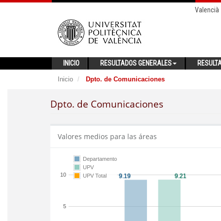
Valencià
INICIO
RESULTADOS GENERALES
RESULT
Inicio
Dpto. de Comunicaciones
Dpto. de Comunicaciones
Valores medios para las áreas
Departamento
UPV
10
UPV Total
5