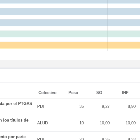
Colectivo
Peso
SG
INF
ada por el PTGAS
PDI
35
9,27
8,90
 los títulos de
ALUD
10
10,00
10,00
nto por parte
PDI
20
8,35
8,33