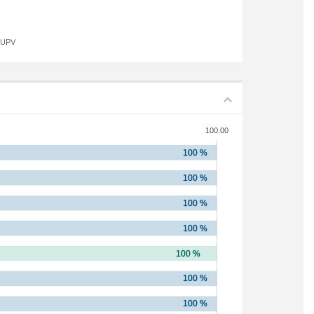
a UPV
100.00