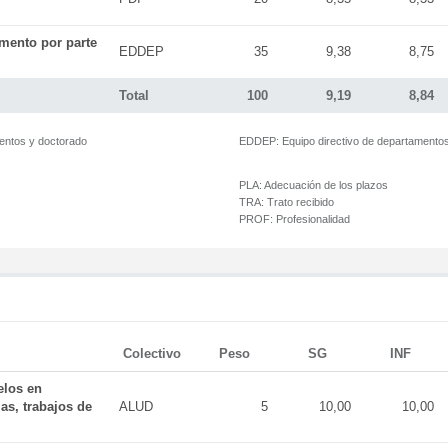
mento por parte
EDDEP
35
9,38
8,75
Total
100
9,19
8,84
mentos y doctorado
EDDEP:
Equipo directivo de departamento
PLA:
Adecuación de los plazos
TRA:
Trato recibido
PROF:
Profesionalidad
Colectivo
Peso
SG
INF
elos en
as, trabajos de
ALUD
5
10,00
10,00