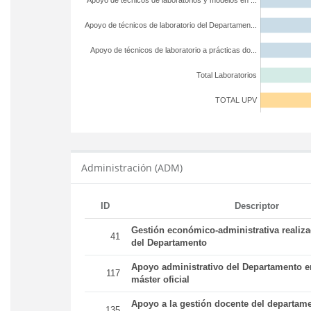
Apoyo de técnicos de laboratorios y modelos en ...
Apoyo de técnicos de laboratorio del Departamen...
Apoyo de técnicos de laboratorio a prácticas do...
Total Laboratorios
TOTAL UPV
Administración (ADM)
ID
Descriptor
Gestión económico-administrativa realiz
41
del Departamento
Apoyo administrativo del Departamento en
117
máster oficial
Apoyo a la gestión docente del departame
135