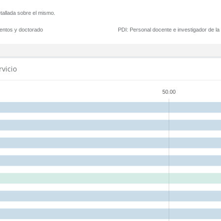
tallada sobre el mismo.
mentos y doctorado
PDI:
Personal docente e investigador de l
rvicio
50.00