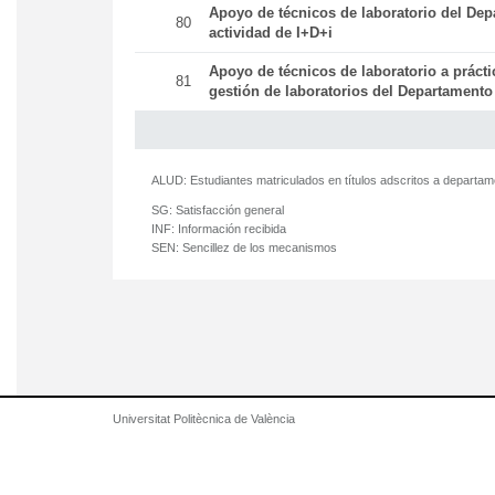
Apoyo de técnicos de laboratorio del Dep
80
actividad de I+D+i
Apoyo de técnicos de laboratorio a práct
81
gestión de laboratorios del Departamento
ALUD:
Estudiantes matriculados en títulos adscritos a departa
SG:
Satisfacción general
INF:
Información recibida
SEN:
Sencillez de los mecanismos
Universitat Politècnica de València