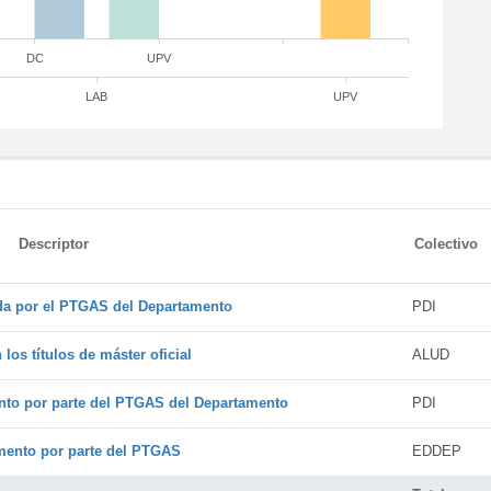
DC
UPV
LAB
UPV
Descriptor
Colectivo
ada por el PTGAS del Departamento
PDI
os títulos de máster oficial
ALUD
nto por parte del PTGAS del Departamento
PDI
amento por parte del PTGAS
EDDEP