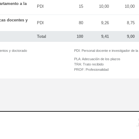
artamento a la
PDI
15
10,00
10,00
icas docentes y
PDI
80
9,26
8,75
Total
100
9,41
9,00
mentos y doctorado
PDI:
Personal docente e investigador de l
PLA:
Adecuación de los plazos
TRA:
Trato recibido
PROF:
Profesionalidad