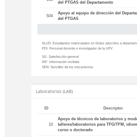
del PTGAS del Departamento
Apoyo al equipo de dirección del Departa
504
del PTGAS
ALUD:
Estudiantes matriculados en títulos adscritos a departa
PDI:
Personal docente e investigador de la UPV
SG:
Satisfacción general
INF:
Información recibida
SEN:
Sencillez de los mecanismos
Laboratorios (LAB)
ID
Descriptor
Apoyo de técnicos de laboratorios y mod
10
talleres/laboratorios para TFG/TFM, idiom
curso o doctorado