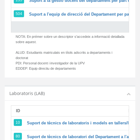
135
Suport a la gestió docent del departament per part del 
504
Suport a l'equip de direcció del Departament per part d
NOTA: En prémer sobre un descriptor s'accedeix a informació detallada
sobre aquest.
ALUD:
Estudiants matriculats en títols adscrits a departaments i
doctorat
PDI:
Personal docent i investigador de la UPV
EDDEP:
Equip directiu de departaments
Laboratoris (LAB)
ID
Descr
10
Suport de tècnics de laboratoris i models en tallers/labor
80
Suport de tècnics de laboratori del Departament a l'activita