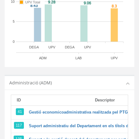
10
UPV Total
5
0
DEGA
UPV
DEGA
UPV
ADM
LAB
UPV
Administració (ADM)
ID
Descriptor
41
Gestió economicoadministrativa realitzada pel PTGAS d
117
Suport administratiu del Departament en els títols de màst