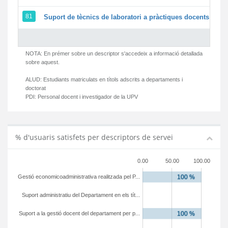
81
Suport de tècnics de laboratori a pràctiques docents i ges
NOTA: En prémer sobre un descriptor s'accedeix a informació detallada
sobre aquest.
ALUD:
Estudiants matriculats en títols adscrits a departaments i
doctorat
PDI:
Personal docent i investigador de la UPV
% d'usuaris satisfets per descriptors de servei
0.00
50.00
100.00
Gestió economicoadministrativa realitzada pel P...
Suport administratiu del Departament en els tít...
Suport a la gestió docent del departament per p...