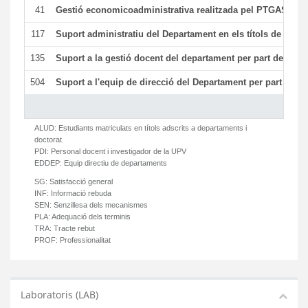
41
Gestió economicoadministrativa realitzada pel PTGAS del
117
Suport administratiu del Departament en els títols de màste
135
Suport a la gestió docent del departament per part del PT
504
Suport a l'equip de direcció del Departament per part del
ALUD:
Estudiants matriculats en títols adscrits a departaments i
doctorat
PDI:
Personal docent i investigador de la UPV
EDDEP:
Equip directiu de departaments
SG:
Satisfacció general
INF:
Informació rebuda
SEN:
Senzillesa dels mecanismes
PLA:
Adequació dels terminis
TRA:
Tracte rebut
PROF:
Professionalitat
Laboratoris (LAB)