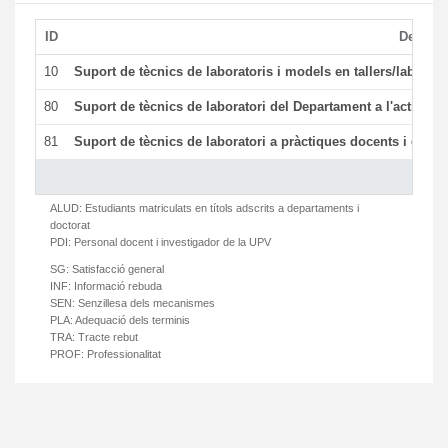
ID
Descrip
10
Suport de tècnics de laboratoris i models en tallers/laborat
80
Suport de tècnics de laboratori del Departament a l'activitat 
81
Suport de tècnics de laboratori a pràctiques docents i gesti
ALUD:
Estudiants matriculats en títols adscrits a departaments i
doctorat
PDI:
Personal docent i investigador de la UPV
SG:
Satisfacció general
INF:
Informació rebuda
SEN:
Senzillesa dels mecanismes
PLA:
Adequació dels terminis
TRA:
Tracte rebut
PROF:
Professionalitat