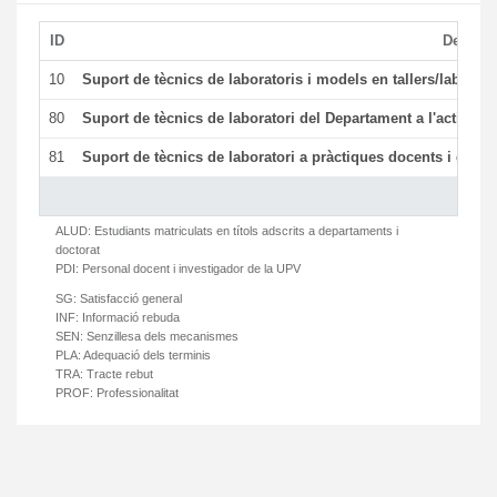
ID
Descrip
10
Suport de tècnics de laboratoris i models en tallers/laborat
80
Suport de tècnics de laboratori del Departament a l'activitat 
81
Suport de tècnics de laboratori a pràctiques docents i gesti
ALUD:
Estudiants matriculats en títols adscrits a departaments i
doctorat
PDI:
Personal docent i investigador de la UPV
SG:
Satisfacció general
INF:
Informació rebuda
SEN:
Senzillesa dels mecanismes
PLA:
Adequació dels terminis
TRA:
Tracte rebut
PROF:
Professionalitat