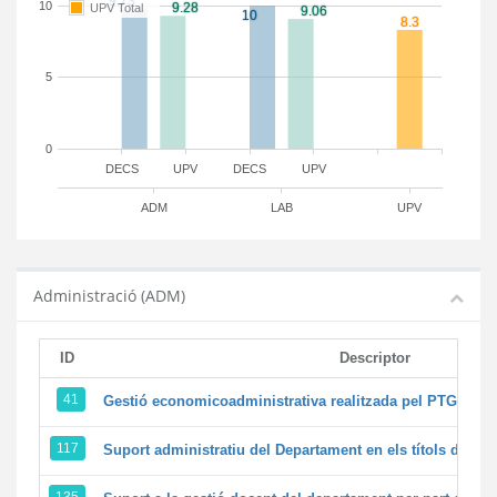
10
UPV Total
5
0
DECS
UPV
DECS
UPV
ADM
LAB
UPV
Administració (ADM)
ID
Descriptor
41
Gestió economicoadministrativa realitzada pel PTGAS d
117
Suport administratiu del Departament en els títols de màst