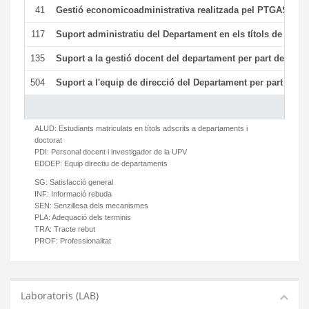
41
Gestió economicoadministrativa realitzada pel PTGAS del
117
Suport administratiu del Departament en els títols de màste
135
Suport a la gestió docent del departament per part del PT
504
Suport a l'equip de direcció del Departament per part del
ALUD:
Estudiants matriculats en títols adscrits a departaments i
doctorat
PDI:
Personal docent i investigador de la UPV
EDDEP:
Equip directiu de departaments
SG:
Satisfacció general
INF:
Informació rebuda
SEN:
Senzillesa dels mecanismes
PLA:
Adequació dels terminis
TRA:
Tracte rebut
PROF:
Professionalitat
Laboratoris (LAB)