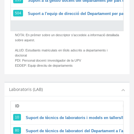
135
Suport a la gestió docent del departament per part del 
504
Suport a l'equip de direcció del Departament per part d
NOTA: En prémer sobre un descriptor s'accedeix a informació detallada
sobre aquest.
ALUD:
Estudiants matriculats en títols adscrits a departaments i
doctorat
PDI:
Personal docent i investigador de la UPV
EDDEP:
Equip directiu de departaments
Laboratoris (LAB)
ID
Descr
10
Suport de tècnics de laboratoris i models en tallers/labor
80
Suport de tècnics de laboratori del Departament a l'activita