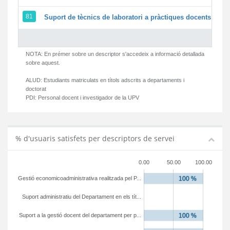
81
Suport de tècnics de laboratori a pràctiques docents i ges
NOTA: En prémer sobre un descriptor s'accedeix a informació detallada
sobre aquest.
ALUD:
Estudiants matriculats en títols adscrits a departaments i
doctorat
PDI:
Personal docent i investigador de la UPV
% d'usuaris satisfets per descriptors de servei
0.00
50.00
100.00
Gestió economicoadministrativa realitzada pel P...
Suport administratiu del Departament en els tít...
Suport a la gestió docent del departament per p...