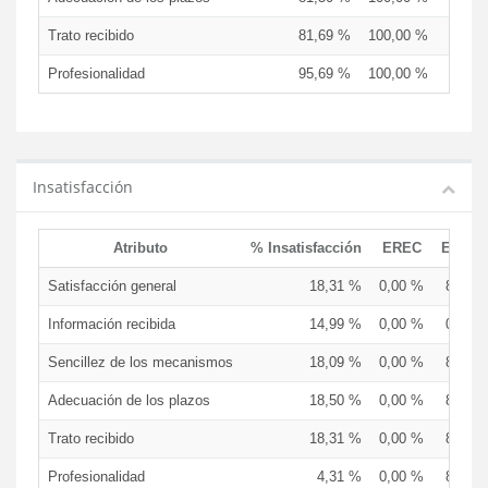
Trato recibido
81,69 %
100,00 %
91,6
Profesionalidad
95,69 %
100,00 %
91,6
Insatisfacción
Atributo
% Insatisfacción
EREC
EDCE
Satisfacción general
18,31 %
0,00 %
8,33 
Información recibida
14,99 %
0,00 %
0,00 
Sencillez de los mecanismos
18,09 %
0,00 %
8,33 
Adecuación de los plazos
18,50 %
0,00 %
8,33 
Trato recibido
18,31 %
0,00 %
8,33 
Profesionalidad
4,31 %
0,00 %
8,33 