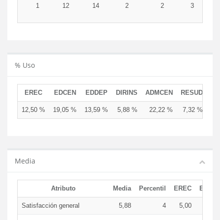
1
12
14
2
2
3
3
% Uso
EREC
EDCEN
EDDEP
DIRINS
ADMCEN
RESUD
12,50 %
19,05 %
13,59 %
5,88 %
22,22 %
7,32 %
Media
Atributo
Media
Percentil
EREC
EDCE
Satisfacción general
5,88
4
5,00
7,2