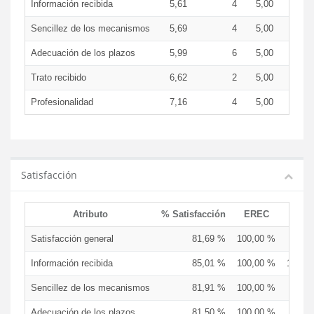
Información recibida
5,61
4
5,00
7,0
Sencillez de los mecanismos
5,69
4
5,00
6,8
Adecuación de los plazos
5,99
6
5,00
7,2
Trato recibido
6,62
2
5,00
7,5
Profesionalidad
7,16
4
5,00
7,9
Satisfacción
Atributo
% Satisfacción
EREC
EDC
Satisfacción general
81,69 %
100,00 %
91,6
Información recibida
85,01 %
100,00 %
100,0
Sencillez de los mecanismos
81,91 %
100,00 %
91,6
Adecuación de los plazos
81,50 %
100,00 %
91,6