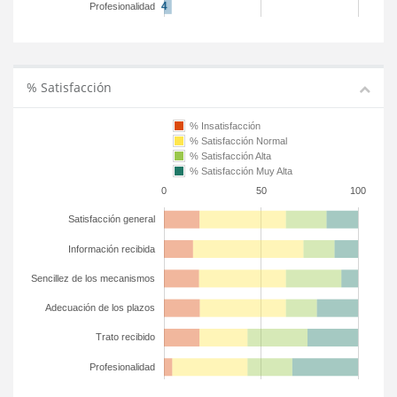
Profesionalidad
% Satisfacción
% Insatisfacción
% Satisfacción Normal
% Satisfacción Alta
% Satisfacción Muy Alta
0
50
100
Satisfacción general
Información recibida
Sencillez de los mecanismos
Adecuación de los plazos
Trato recibido
Profesionalidad