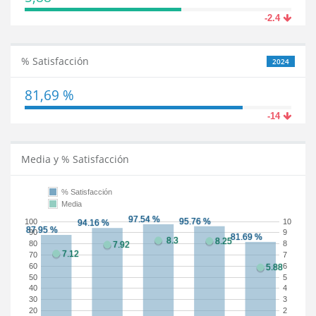
-2.4
% Satisfacción
2024
81,69 %
-14
Media y % Satisfacción
% Satisfacción
Media
100
10
90
9
80
8
70
7
60
6
50
5
40
4
30
3
20
2