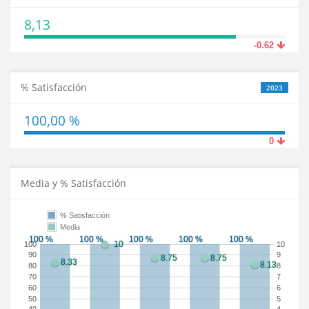
8,13
-0.62
% Satisfacción
2023
100,00 %
0
Media y % Satisfacción
% Satisfacción
Media
100
10
90
9
80
8
70
7
60
6
50
5