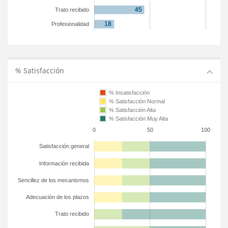
Trato recibido
Profesionalidad
% Satisfacción
% Insatisfacción
% Satisfacción Normal
% Satisfacción Alta
% Satisfacción Muy Alta
0
50
100
Satisfacción general
Información recibida
Sencillez de los mecanismos
Adecuación de los plazos
Trato recibido