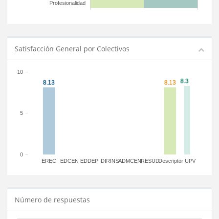
Profesionalidad
Satisfacción General por Colectivos
10
5
0
EREC
EDCEN
EDDEP
DIRINS
ADMCEN
RESUD
Descriptor
UPV
Número de respuestas