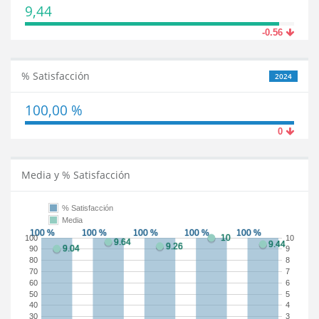
9,44
-0.56
% Satisfacción
2024
100,00 %
0
Media y % Satisfacción
% Satisfacción
Media
100
10
90
9
80
8
70
7
60
6
50
5
40
4
30
3