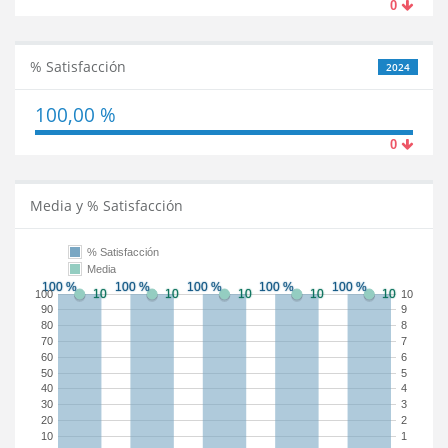
0
% Satisfacción
2024
100,00 %
0
Media y % Satisfacción
% Satisfacción
Media
100
10
90
9
80
8
70
7
60
6
50
5
40
4
30
3
20
2
10
1