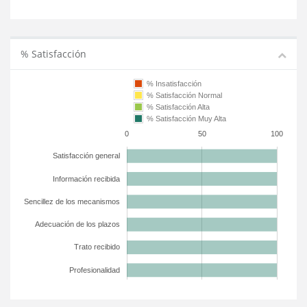
% Satisfacción
% Insatisfacción
% Satisfacción Normal
% Satisfacción Alta
% Satisfacción Muy Alta
0
50
100
Satisfacción general
Información recibida
Sencillez de los mecanismos
Adecuación de los plazos
Trato recibido
Profesionalidad