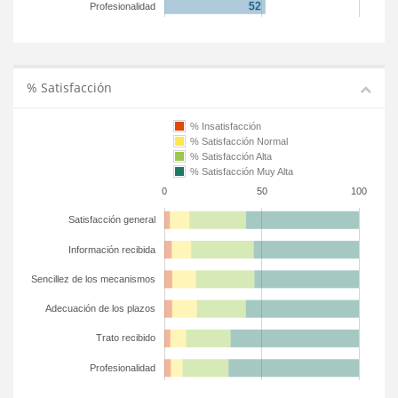
Profesionalidad
% Satisfacción
% Insatisfacción
% Satisfacción Normal
% Satisfacción Alta
% Satisfacción Muy Alta
0
50
100
Satisfacción general
Información recibida
Sencillez de los mecanismos
Adecuación de los plazos
Trato recibido
Profesionalidad