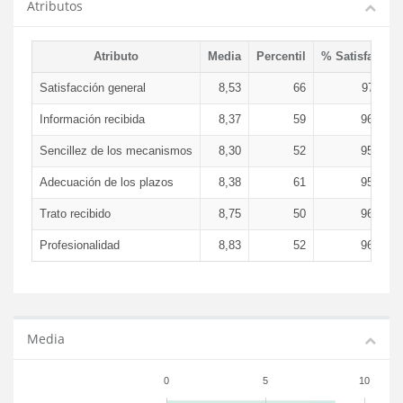
Atributos
Atributo
Media
Percentil
% Satisfacció
Satisfacción general
8,53
66
97,11 
Información recibida
8,37
59
96,20 
Sencillez de los mecanismos
8,30
52
95,93 
Adecuación de los plazos
8,38
61
95,97 
Trato recibido
8,75
50
96,91 
Profesionalidad
8,83
52
96,59 
Media
0
5
10