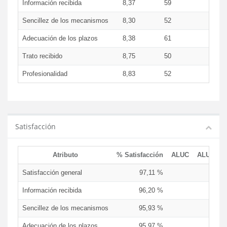
Información recibida
8,37
59
Sencillez de los mecanismos
8,30
52
Adecuación de los plazos
8,38
61
Trato recibido
8,75
50
Profesionalidad
8,83
52
Satisfacción
Atributo
% Satisfacción
ALUC
ALUD
Satisfacción general
97,11 %
9
Información recibida
96,20 %
9
Sencillez de los mecanismos
95,93 %
9
Adecuación de los plazos
95,97 %
9