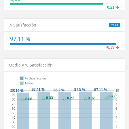
0.21
% Satisfacción
2023
97,11 %
-0.39
Media y % Satisfacción
% Satisfacción
Media
100
10
90
9
80
8
70
7
60
6
50
5
40
4
30
3
20
2