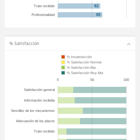
Trato recibido
Profesionalidad
% Satisfacción
% Insatisfacción
% Satisfacción Normal
% Satisfacción Alta
% Satisfacción Muy Alta
0
50
100
Satisfacción general
Información recibida
Sencillez de los mecanismos
Adecuación de los plazos
Trato recibido