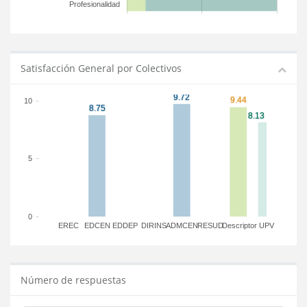
Profesionalidad
Satisfacción General por Colectivos
10
5
0
EREC
EDCEN
EDDEP
DIRINS
ADMCEN
RESUD
Descriptor
UPV
Número de respuestas