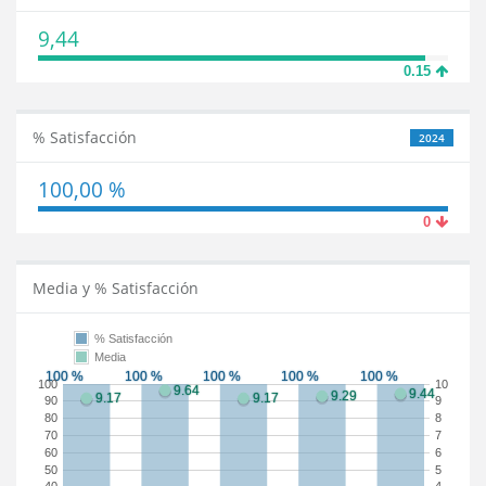
9,44
0.15
% Satisfacción
2024
100,00 %
0
Media y % Satisfacción
% Satisfacción
Media
100
10
90
9
80
8
70
7
60
6
50
5