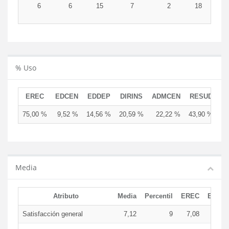
6
6
15
7
2
18
5
% Uso
EREC
EDCEN
EDDEP
DIRINS
ADMCEN
RESUD
75,00 %
9,52 %
14,56 %
20,59 %
22,22 %
43,90 %
Media
Atributo
Media
Percentil
EREC
EDCE
Satisfacción general
7,12
9
7,08
7,5