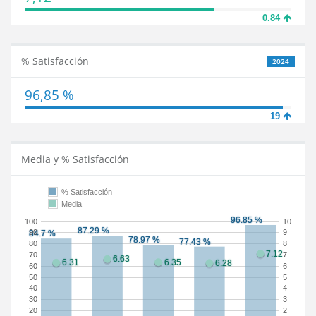
0.84
% Satisfacción
2024
96,85 %
19
Media y % Satisfacción
% Satisfacción
Media
100
10
90
9
80
8
70
7
60
6
50
5
40
4
30
3
20
2