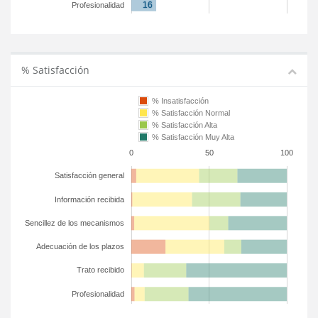
Profesionalidad
% Satisfacción
% Insatisfacción
% Satisfacción Normal
% Satisfacción Alta
% Satisfacción Muy Alta
0
50
100
Satisfacción general
Información recibida
Sencillez de los mecanismos
Adecuación de los plazos
Trato recibido
Profesionalidad