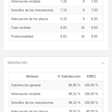
Información recibida
7,25
9
7,50
7,5
Sencillez de los mecanismos
7,13
9
7,00
7,0
Adecuación de los plazos
6,15
9
6,50
7,5
Trato recibido
8,91
18
9,50
7,9
Profesionalidad
8,81
16
9,00
7,5
Satisfacción
Atributo
% Satisfacción
EREC
EDC
Satisfacción general
96,85 %
100,00 %
83,3
Información recibida
99,31 %
100,00 %
100,0
Sencillez de los mecanismos
98,15 %
100,00 %
100,0
Adecuación de los plazos
78,02 %
80,00 %
100,0