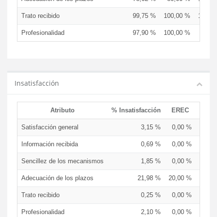
Trato recibido
99,75 %
100,00 %
100,0
Profesionalidad
97,90 %
100,00 %
83,3
Insatisfacción
Atributo
% Insatisfacción
EREC
EDC
Satisfacción general
3,15 %
0,00 %
16,67
Información recibida
0,69 %
0,00 %
0,00
Sencillez de los mecanismos
1,85 %
0,00 %
0,00
Adecuación de los plazos
21,98 %
20,00 %
0,00
Trato recibido
0,25 %
0,00 %
0,00
Profesionalidad
2,10 %
0,00 %
16,67