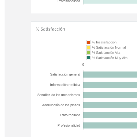
Profesionalidad
% Satisfacción
% Insatisfacción
% Satisfacción Normal
% Satisfacción Alta
% Satisfacción Muy Alta
0
Satisfacción general
Información recibida
Sencillez de los mecanismos
Adecuación de los plazos
Trato recibido
Profesionalidad