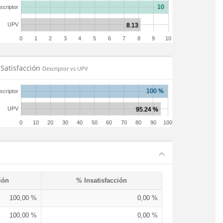
scriptor
UPV
0
1
2
3
4
5
6
7
8
9
10
Satisfacción
Descriptor vs UPV
scriptor
UPV
0
10
20
30
40
50
60
70
80
90
100
ión
% Insatisfacción
100,00 %
0,00 %
100,00 %
0,00 %