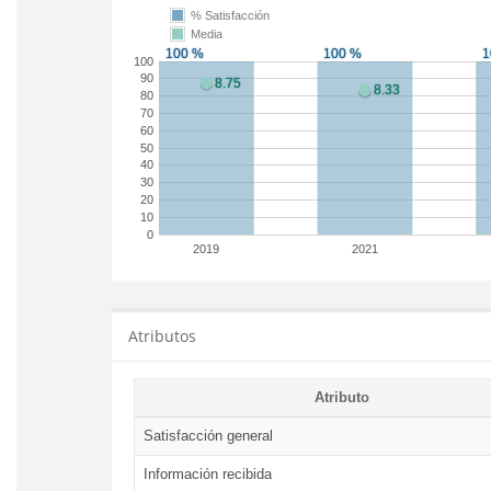
% Satisfacción
Media
100
90
80
70
60
50
40
30
20
10
0
2019
2021
Atributos
Atributo
Satisfacción general
Información recibida