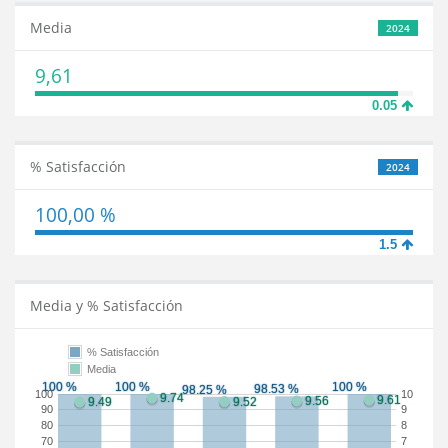
Media
2024
9,61
0.05
% Satisfacción
2024
100,00 %
1.5
Media y % Satisfacción
% Satisfacción
Media
100
10
90
9
80
8
70
7