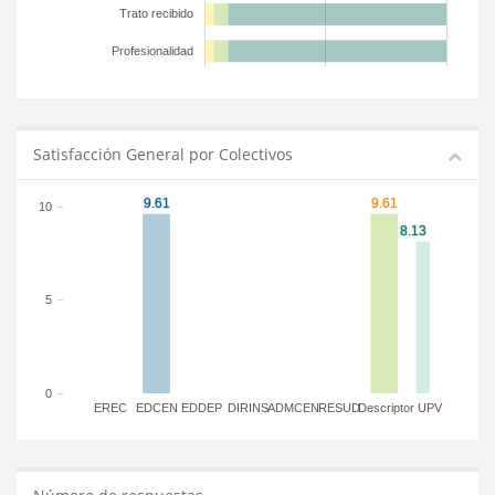
Trato recibido
Profesionalidad
Satisfacción General por Colectivos
10
5
0
EREC
EDCEN
EDDEP
DIRINS
ADMCEN
RESUD
Descriptor
UPV