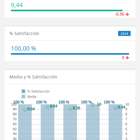
9,44
-0.56
% Satisfacción
2024
100,00 %
0
Media y % Satisfacción
% Satisfacción
Media
100
10
90
9
80
8
70
7
60
6
50
5
40
4
30
3