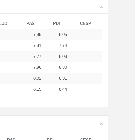
LUD
PAS
PDI
CESP
7,99
8,05
7,81
7,74
7,77
8,08
7,96
8,80
8,02
8,31
8,15
8,44