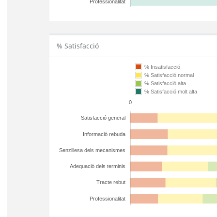
Professionalitat
% Satisfacció
% Insatisfacció
% Satisfacció normal
% Satisfacció alta
% Satisfacció molt alta
0
Satisfacció general
Informació rebuda
Senzillesa dels mecanismes
Adequació dels terminis
Tracte rebut
Professionalitat