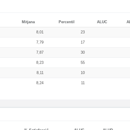
Mitjana
Percentil
ALUC
A
8,01
23
7,79
17
7,87
30
8,23
55
8,11
10
8,24
11