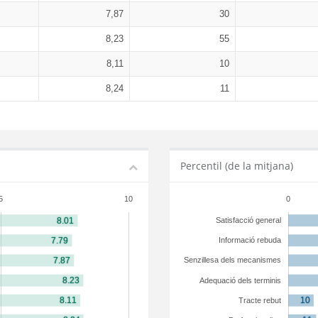
7,87
30
8,23
55
8,11
10
8,24
11
Percentil (de la mitjana)
5
10
0
Satisfacció general
Informació rebuda
Senzillesa dels mecanismes
Adequació dels terminis
Tracte rebut