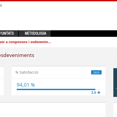
no
'UNITATS
METODOLOGIA
per a congressos i esdevenim...
i esdeveniments
% Satisfacció
2023
94,01 %
2.6