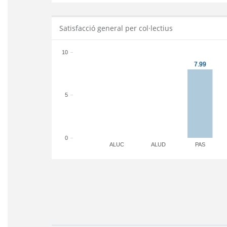
Satisfacció general per col·lectius
10
5
0
ALUC
ALUD
PAS