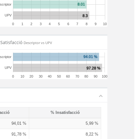
scriptor
UPV
0
1
2
3
4
5
6
7
8
9
10
Satisfacció
Descriptor vs UPV
scriptor
UPV
0
10
20
30
40
50
60
70
80
90
100
acció
% Insatisfacció
94,01 %
5,99 %
91,78 %
8,22 %