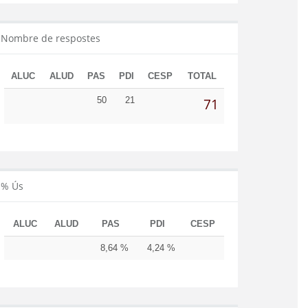
Nombre de respostes
ALUC
ALUD
PAS
PDI
CESP
TOTAL
50
21
71
% Ús
ALUC
ALUD
PAS
PDI
CESP
8,64 %
4,24 %