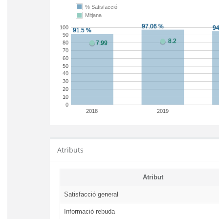
% Satisfacció
Mitjana
100
90
80
70
60
50
40
30
20
10
0
2018
2019
Atributs
Atribut
Satisfacció general
Informació rebuda