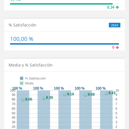
0.34
% Satisfacción
2024
100,00 %
0
Media y % Satisfacción
% Satisfacción
Media
100
10
90
9
80
8
70
7
60
6
50
5
40
4
30
3
20
2