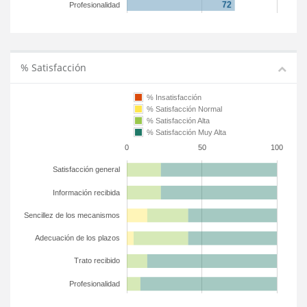
Profesionalidad
% Satisfacción
% Insatisfacción
% Satisfacción Normal
% Satisfacción Alta
% Satisfacción Muy Alta
0
50
100
Satisfacción general
Información recibida
Sencillez de los mecanismos
Adecuación de los plazos
Trato recibido
Profesionalidad