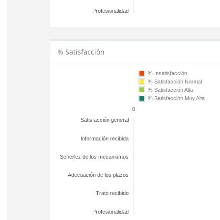
Profesionalidad
% Satisfacción
% Insatisfacción
% Satisfacción Normal
% Satisfacción Alta
% Satisfacción Muy Alta
0
Satisfacción general
Información recibida
Sencillez de los mecanismos
Adecuación de los plazos
Trato recibido
Profesionalidad