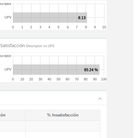
scriptor
UPV
0
1
2
3
4
5
6
7
8
9
10
Satisfacción
Descriptor vs UPV
scriptor
UPV
0
10
20
30
40
50
60
70
80
90
100
ión
% Insatisfacción