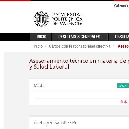
Valencià
INICIO
RESULTADOS GENERALES
RESULT
Inicio
Cargos con responsabilidad directiva
Asesor
Asesoramiento técnico en materia de p
y Salud Laboral
Media
2024
0
Media y % Satisfacción