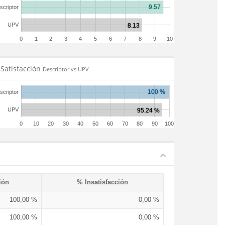
scriptor
UPV
0
1
2
3
4
5
6
7
8
9
10
Satisfacción
Descriptor vs UPV
scriptor
UPV
0
10
20
30
40
50
60
70
80
90
100
ión
% Insatisfacción
100,00 %
0,00 %
100,00 %
0,00 %