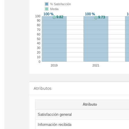
% Satisfacción
Media
100
90
80
70
60
50
40
30
20
10
0
2019
2021
Atributos
Atributo
Satisfacción general
Información recibida