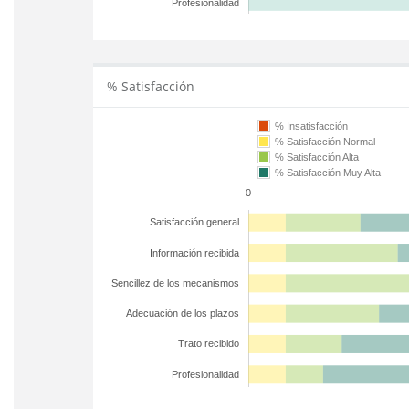
Profesionalidad
% Satisfacción
% Insatisfacción
% Satisfacción Normal
% Satisfacción Alta
% Satisfacción Muy Alta
0
Satisfacción general
Información recibida
Sencillez de los mecanismos
Adecuación de los plazos
Trato recibido
Profesionalidad