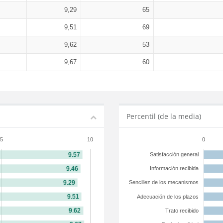
9,29
65
9,51
69
9,62
53
9,67
60
Percentil (de la media)
5
10
0
Satisfacción general
Información recibida
Sencillez de los mecanismos
Adecuación de los plazos
Trato recibido