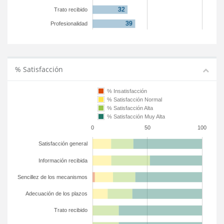
Trato recibido
Profesionalidad
% Satisfacción
% Insatisfacción
% Satisfacción Normal
% Satisfacción Alta
% Satisfacción Muy Alta
0
50
100
Satisfacción general
Información recibida
Sencillez de los mecanismos
Adecuación de los plazos
Trato recibido