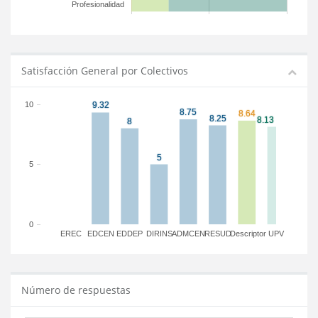
Profesionalidad
Satisfacción General por Colectivos
10
5
0
EREC
EDCEN
EDDEP
DIRINS
ADMCEN
RESUD
Descriptor
UPV
Número de respuestas