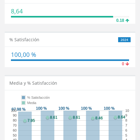
8,64
0.18
% Satisfacción
2024
100,00 %
0
Media y % Satisfacción
% Satisfacción
Media
100
10
90
9
80
8
70
7
60
6
50
5