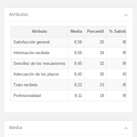
Atributos
Atributo
Media
Percentil
% Satisfacció
Satisfacción general
8,56
25
95,57 
Información recibida
8,56
34
95,57 
Sencillez de los mecanismos
8,45
32
95,57 
Adecuación de los plazos
8,45
30
91,14 
Trato recibido
9,22
23
95,57 
Profesionalidad
9,11
18
95,57 
Media