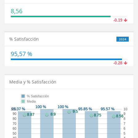
8,56
-0.19
% Satisfacción
2024
95,57 %
-0.28
Media y % Satisfacción
% Satisfacción
Media
100
10
90
9
80
8
70
7
60
6
50
5