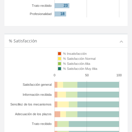
Trato recibido
Profesionalidad
% Satisfacción
% Insatisfacción
% Satisfacción Normal
% Satisfacción Alta
% Satisfacción Muy Alta
0
50
100
Satisfacción general
Información recibida
Sencillez de los mecanismos
Adecuación de los plazos
Trato recibido