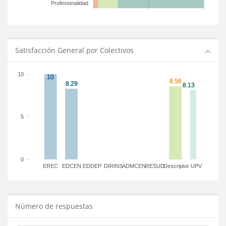
Profesionalidad
Satisfacción General por Colectivos
10
5
0
EREC
EDCEN
EDDEP
DIRINS
ADMCEN
RESUD
Descriptor
UPV
Número de respuestas