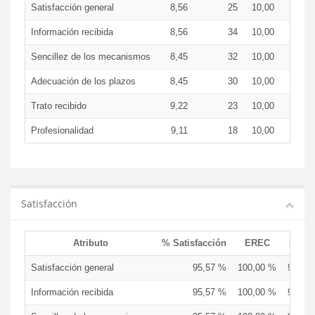
Satisfacción general
8,56
25
10,00
8,2
Información recibida
8,56
34
10,00
8,2
Sencillez de los mecanismos
8,45
32
10,00
8,1
Adecuación de los plazos
8,45
30
10,00
8,1
Trato recibido
9,22
23
10,00
9,0
Profesionalidad
9,11
18
10,00
8,9
Satisfacción
Atributo
% Satisfacción
EREC
EDCE
Satisfacción general
95,57 %
100,00 %
94,74
Información recibida
95,57 %
100,00 %
94,74