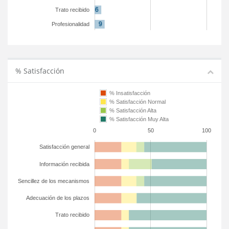
Trato recibido
Profesionalidad
% Satisfacción
% Insatisfacción
% Satisfacción Normal
% Satisfacción Alta
% Satisfacción Muy Alta
0
50
100
Satisfacción general
Información recibida
Sencillez de los mecanismos
Adecuación de los plazos
Trato recibido