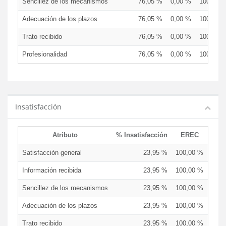
Sencillez de los mecanismos
76,05 %
0,00 %
100,00 
Adecuación de los plazos
76,05 %
0,00 %
100,00 
Trato recibido
76,05 %
0,00 %
100,00 
Profesionalidad
76,05 %
0,00 %
100,00 
Insatisfacción
Atributo
% Insatisfacción
EREC
EDC
Satisfacción general
23,95 %
100,00 %
0,0
Información recibida
23,95 %
100,00 %
0,0
Sencillez de los mecanismos
23,95 %
100,00 %
0,0
Adecuación de los plazos
23,95 %
100,00 %
0,0
Trato recibido
23,95 %
100,00 %
0,0