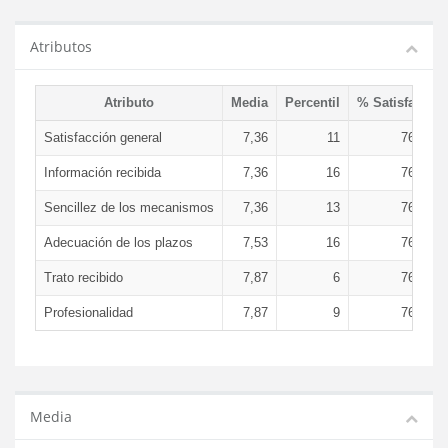
Atributos
Atributo
Media
Percentil
% Satisfacció
Satisfacción general
7,36
11
76,05 
Información recibida
7,36
16
76,05 
Sencillez de los mecanismos
7,36
13
76,05 
Adecuación de los plazos
7,53
16
76,05 
Trato recibido
7,87
6
76,05 
Profesionalidad
7,87
9
76,05 
Media