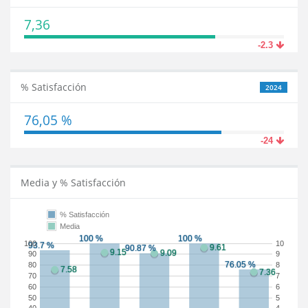
7,36
-2.3
% Satisfacción
2024
76,05 %
-24
Media y % Satisfacción
% Satisfacción
Media
100
10
90
9
80
8
70
7
60
6
50
5