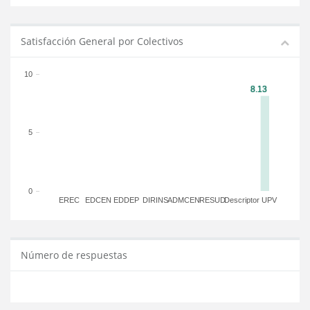
Satisfacción General por Colectivos
10
5
0
EREC
EDCEN
EDDEP
DIRINS
ADMCEN
RESUD
Descriptor
UPV
Número de respuestas