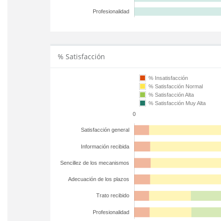
Profesionalidad
% Satisfacción
% Insatisfacción
% Satisfacción Normal
% Satisfacción Alta
% Satisfacción Muy Alta
0
Satisfacción general
Información recibida
Sencillez de los mecanismos
Adecuación de los plazos
Trato recibido
Profesionalidad