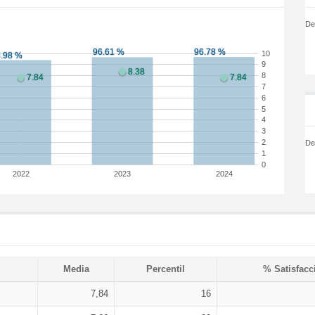
De
10
9
8
7
6
5
4
3
2
De
1
0
2022
2023
2024
Media
Percentil
% Satisfacc
7,84
16