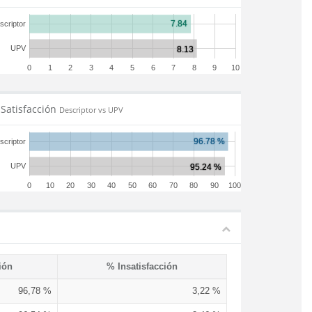
scriptor
UPV
0
1
2
3
4
5
6
7
8
9
10
Satisfacción
Descriptor vs UPV
scriptor
UPV
0
10
20
30
40
50
60
70
80
90
100
ión
% Insatisfacción
96,78 %
3,22 %