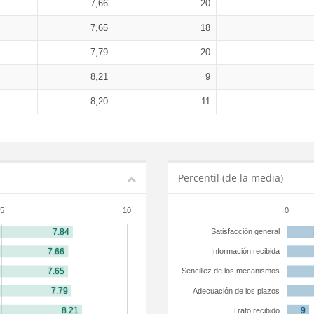
7,66
20
7,65
18
7,79
20
8,21
9
8,20
11
Percentil (de la media)
5
10
0
Satisfacción general
Información recibida
Sencillez de los mecanismos
Adecuación de los plazos
Trato recibido