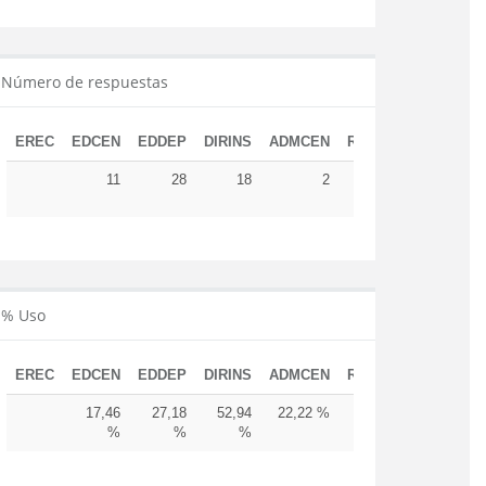
Número de respuestas
EREC
EDCEN
EDDEP
DIRINS
ADMCEN
RESUD
TOTAL
11
28
18
2
12
71
% Uso
EREC
EDCEN
EDDEP
DIRINS
ADMCEN
RESUD
17,46
27,18
52,94
22,22 %
29,27
%
%
%
%