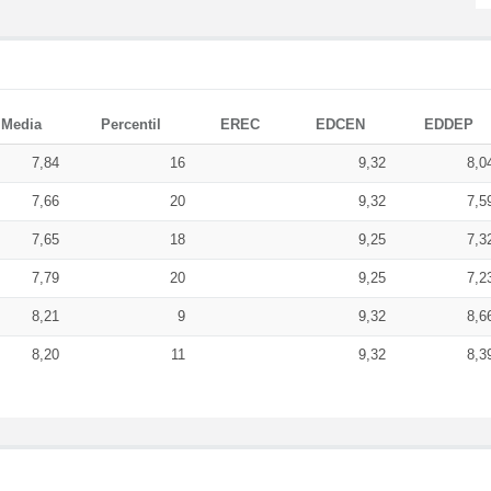
Media
Percentil
EREC
EDCEN
EDDEP
7,84
16
9,32
8,0
7,66
20
9,32
7,5
7,65
18
9,25
7,3
7,79
20
9,25
7,2
8,21
9
9,32
8,6
8,20
11
9,32
8,3