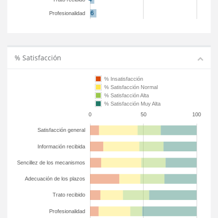
Profesionalidad
% Satisfacción
% Insatisfacción
% Satisfacción Normal
% Satisfacción Alta
% Satisfacción Muy Alta
0
50
100
Satisfacción general
Información recibida
Sencillez de los mecanismos
Adecuación de los plazos
Trato recibido
Profesionalidad