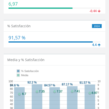
6,97
-0.44
% Satisfacción
2024
91,57 %
4.4
Media y % Satisfacción
% Satisfacción
Media
100
10
90
9
80
8
70
7
60
6
50
5
40
4
30
3