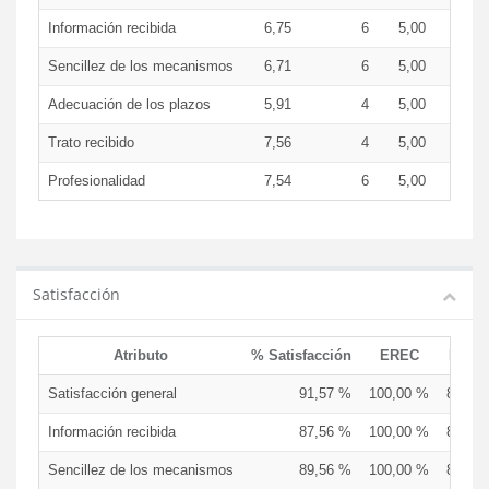
Información recibida
6,75
6
5,00
7,3
Sencillez de los mecanismos
6,71
6
5,00
7,0
Adecuación de los plazos
5,91
4
5,00
7,5
Trato recibido
7,56
4
5,00
8,2
Profesionalidad
7,54
6
5,00
8,2
Satisfacción
Atributo
% Satisfacción
EREC
EDCE
Satisfacción general
91,57 %
100,00 %
87,50
Información recibida
87,56 %
100,00 %
86,67
Sencillez de los mecanismos
89,56 %
100,00 %
86,67