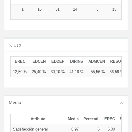
1
16
31
14
5
15
8
% Uso
EREC
EDCEN
EDDEP
DIRINS
ADMCEN
RESUD
12,50 %
25,40 %
30,10 %
41,18 %
55,56 %
36,59 %
Media
Atributo
Media
Percentil
EREC
EDCE
Satisfacción general
6,97
6
5,00
7,9