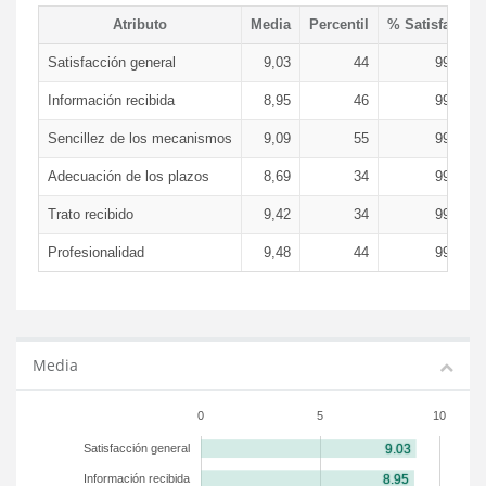
Atributo
Media
Percentil
% Satisfacció
Satisfacción general
9,03
44
99,79 
Información recibida
8,95
46
99,79 
Sencillez de los mecanismos
9,09
55
99,79 
Adecuación de los plazos
8,69
34
99,69 
Trato recibido
9,42
34
99,79 
Profesionalidad
9,48
44
99,89 
Media
0
5
10
Satisfacción general
Información recibida