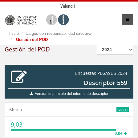
Valencià
Inicio
Cargos con responsabilidad directiva
Gestión del POD
Gestión del POD
Encuestas PEGASUS 2024
Descriptor 559
Versión imprimible del informe de descriptor
Media
2024
9,03
0.04