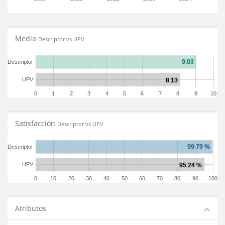
Media
Descriptor vs UPV
Descriptor
UPV
0
1
2
3
4
5
6
7
8
9
10
Satisfacción
Descriptor vs UPV
Descriptor
UPV
0
10
20
30
40
50
60
70
80
90
100
Atributos