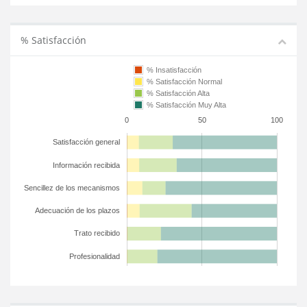
% Satisfacción
% Insatisfacción
% Satisfacción Normal
% Satisfacción Alta
% Satisfacción Muy Alta
0
50
100
Satisfacción general
Información recibida
Sencillez de los mecanismos
Adecuación de los plazos
Trato recibido
Profesionalidad