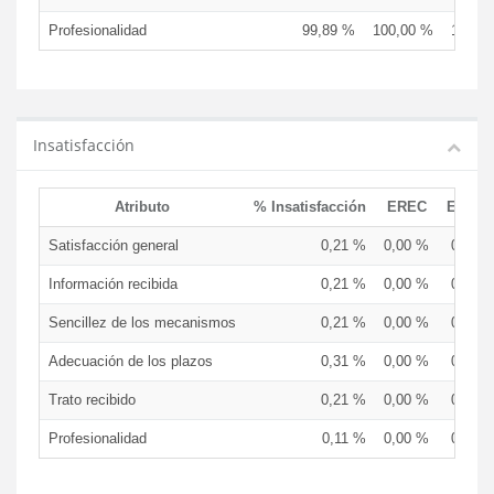
Profesionalidad
99,89 %
100,00 %
100,0
Insatisfacción
Atributo
% Insatisfacción
EREC
EDCE
Satisfacción general
0,21 %
0,00 %
0,00 
Información recibida
0,21 %
0,00 %
0,00 
Sencillez de los mecanismos
0,21 %
0,00 %
0,00 
Adecuación de los plazos
0,31 %
0,00 %
0,00 
Trato recibido
0,21 %
0,00 %
0,00 
Profesionalidad
0,11 %
0,00 %
0,00 