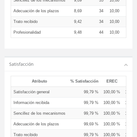
Sencillez de los mecanismos
9,09
55
10,00
9,2
Adecuación de los plazos
8,69
34
10,00
9,2
Trato recibido
9,42
34
10,00
9,5
Profesionalidad
9,48
44
10,00
9,6
Satisfacción
Atributo
% Satisfacción
EREC
EDC
Satisfacción general
99,79 %
100,00 %
100,0
Información recibida
99,79 %
100,00 %
100,0
Sencillez de los mecanismos
99,79 %
100,00 %
100,0
Adecuación de los plazos
99,69 %
100,00 %
100,0
Trato recibido
99,79 %
100,00 %
100,0