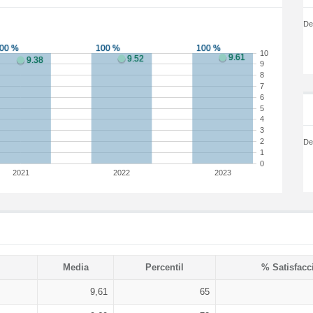
De
10
9
8
7
6
5
4
3
2
De
1
0
2021
2022
2023
Media
Percentil
% Satisfacc
9,61
65