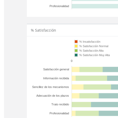
Profesionalidad
% Satisfacción
% Insatisfacción
% Satisfacción Normal
% Satisfacción Alta
% Satisfacción Muy Alta
0
Satisfacción general
Información recibida
Sencillez de los mecanismos
Adecuación de los plazos
Trato recibido
Profesionalidad