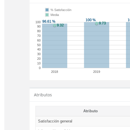
% Satisfacción
Media
100
90
80
70
60
50
40
30
20
10
0
2018
2019
Atributos
Atributo
Satisfacción general