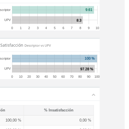
scriptor
UPV
0
1
2
3
4
5
6
7
8
9
10
Satisfacción
Descriptor vs UPV
scriptor
UPV
0
10
20
30
40
50
60
70
80
90
100
ión
% Insatisfacción
100,00 %
0,00 %