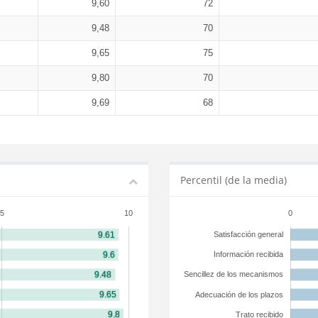
9,60
72
9,48
70
9,65
75
9,80
70
9,69
68
Percentil (de la media)
5
10
0
Satisfacción general
Información recibida
Sencillez de los mecanismos
Adecuación de los plazos
Trato recibido