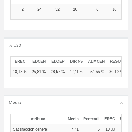
2
24
32
16
6
16
9
% Uso
EREC
EDCEN
EDDEP
DIRINS
ADMCEN
RESUD
18,18 %
25,81 %
28,57 %
42,11 %
54,55 %
30,19 %
Media
Atributo
Media
Percentil
EREC
EDCE
Satisfacción general
7,41
6
10,00
8,0