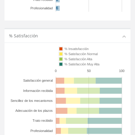
Profesionalidad
% Satisfacción
% Insatisfacción
% Satisfacción Normal
% Satisfacción Alta
% Satisfacción Muy Alta
0
50
100
Satisfacción general
Información recibida
Sencillez de los mecanismos
Adecuación de los plazos
Trato recibido
Profesionalidad