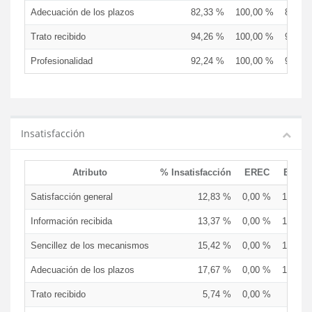
Adecuación de los plazos
82,33 %
100,00 %
83,33
Trato recibido
94,26 %
100,00 %
91,67
Profesionalidad
92,24 %
100,00 %
91,67
Insatisfacción
Atributo
% Insatisfacción
EREC
EDCE
Satisfacción general
12,83 %
0,00 %
16,67 
Información recibida
13,37 %
0,00 %
16,67 
Sencillez de los mecanismos
15,42 %
0,00 %
12,50 
Adecuación de los plazos
17,67 %
0,00 %
16,67 
Trato recibido
5,74 %
0,00 %
8,33 