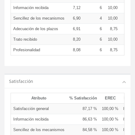
Información recibida
7,12
6
10,00
7,9
Sencillez de los mecanismos
6,90
4
10,00
8,0
Adecuación de los plazos
6,91
6
8,75
7,5
Trato recibido
8,20
6
10,00
8,5
Profesionalidad
8,08
6
8,75
8,3
Satisfacción
Atributo
% Satisfacción
EREC
EDCE
Satisfacción general
87,17 %
100,00 %
83,33
Información recibida
86,63 %
100,00 %
83,33
Sencillez de los mecanismos
84,58 %
100,00 %
87,50