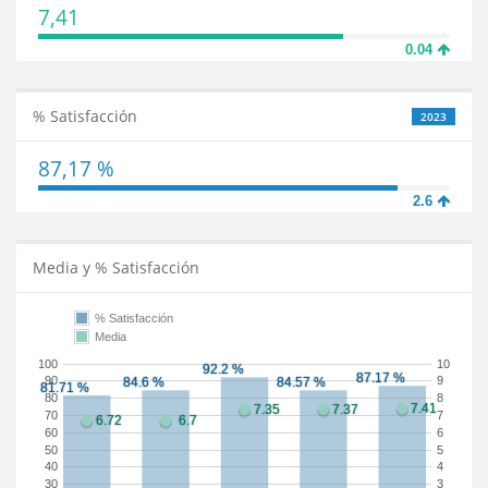
7,41
0.04
% Satisfacción
2023
87,17 %
2.6
Media y % Satisfacción
% Satisfacción
Media
100
10
90
9
80
8
70
7
60
6
50
5
40
4
30
3