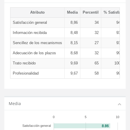
Atributo
Media
Percentil
% Satisfacció
Satisfacción general
8,86
34
94,31 
Información recibida
8,48
32
93,71 
Sencillez de los mecanismos
8,15
27
93,75 
Adecuación de los plazos
8,68
32
99,45 
Trato recibido
9,69
65
100,00 
Profesionalidad
9,67
58
99,70 
Media
0
5
10
Satisfacción general