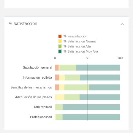
% Satisfacción
% Insatisfacción
% Satisfacción Normal
% Satisfacción Alta
% Satisfacción Muy Alta
0
50
100
Satisfacción general
Información recibida
Sencillez de los mecanismos
Adecuación de los plazos
Trato recibido
Profesionalidad