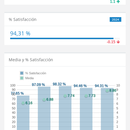
1.1
% Satisfacción
2024
94,31 %
-0.15
Media y % Satisfacción
% Satisfacción
Media
100
10
90
9
80
8
70
7
60
6
50
5
40
4
30
3
20
2
10
1