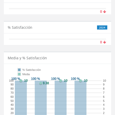
0
% Satisfacción
2024
0
Media y % Satisfacción
% Satisfacción
Media
100
10
90
9
80
8
70
7
60
6
50
5
40
4
30
3
20
2