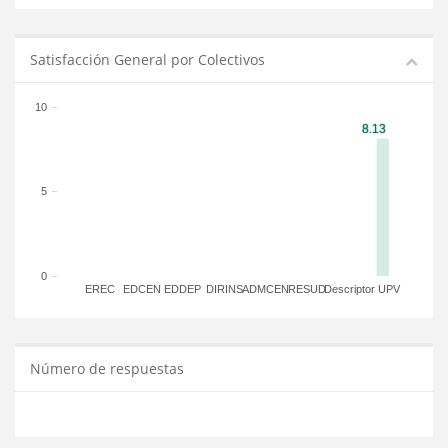
Satisfacción General por Colectivos
10
5
0
EREC
EDCEN
EDDEP
DIRINS
ADMCEN
RESUD
Descriptor
UPV
Número de respuestas